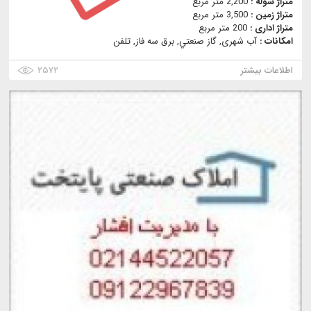
متراژ سوله :
2,200 متر مربع
متراژ زمین :
3,500 متر مربع
متراژ اداری :
200 متر مربع
امکانات :
آب شهری, گاز صنعتي, برق سه فاز, تلفن
اطلاعات بیشتر
۲۵۷۲