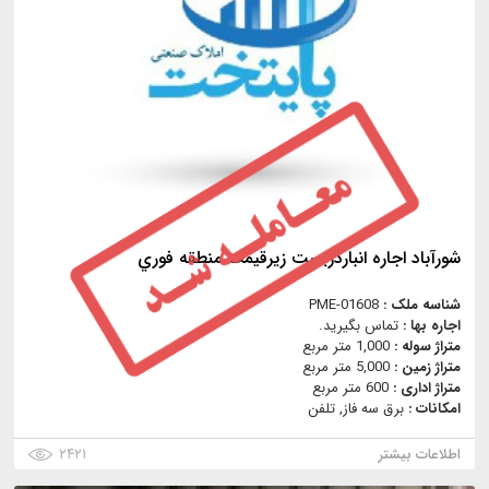
شورآباد اجاره انباردربست زيرقيمت منطقه فوري
شناسه ملک :
PME-01608
اجاره بها :
تماس بگیرید.
متراژ سوله :
1,000 متر مربع
متراژ زمین :
5,000 متر مربع
متراژ اداری :
600 متر مربع
امکانات :
برق سه فاز, تلفن
اطلاعات بیشتر
۲۴۲۱