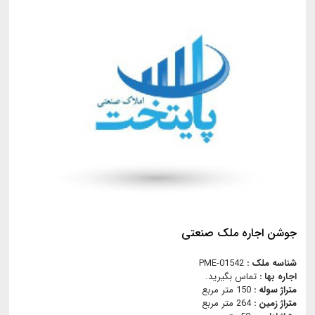
جوشن اجاره ملک صنعتی
شناسه ملک :
PME-01542
اجاره بها :
تماس بگیرید.
متراژ سوله :
150 متر مربع
متراژ زمین :
264 متر مربع