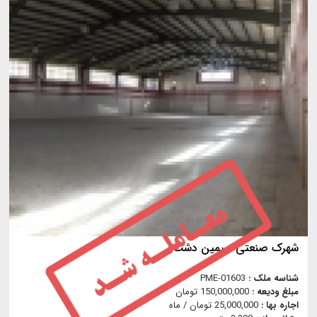
شهرک صنعتی سیمین دشت
شناسه ملک :
PME-01603
مبلغ ودیعه :
150,000,000 تومان
اجاره بها :
25,000,000 تومان / ماه