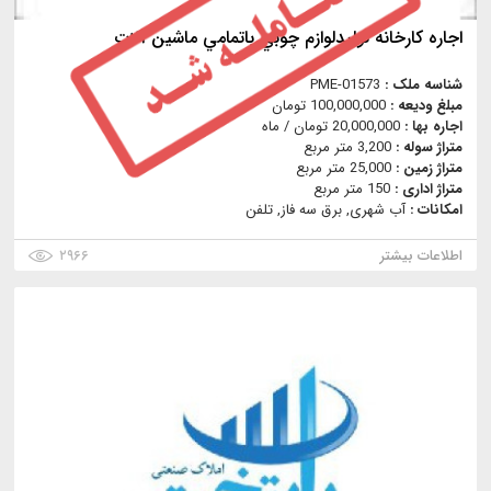
اجاره كارخانه توليدلوازم چوبي باتمامي ماشين آلات
شناسه ملک :
PME-01573
مبلغ ودیعه :
100,000,000 تومان
اجاره بها :
20,000,000 تومان / ماه
متراژ سوله :
3,200 متر مربع
متراژ زمین :
25,000 متر مربع
متراژ اداری :
150 متر مربع
امکانات :
آب شهری, برق سه فاز, تلفن
اطلاعات بیشتر
۲۹۶۶