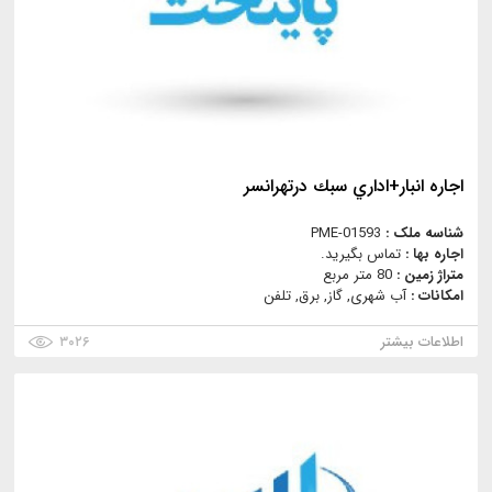
اجاره انبار+اداري سبك درتهرانسر
شناسه ملک :
PME-01593
اجاره بها :
تماس بگیرید.
متراژ زمین :
80 متر مربع
امکانات :
آب شهری, گاز, برق, تلفن
اطلاعات بیشتر
۳۰۲۶