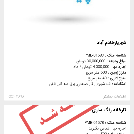
شهريارخادم آباد
شناسه ملک :
PME-01583
مبلغ ودیعه :
30,000,000 تومان
اجاره بها :
4,000,000 تومان / ماه
متراژ زمین :
600 متر مربع
متراژ اداری :
40 متر مربع
امکانات :
آب شهری, گاز صنعتي, برق سه فاز, تلفن
اطلاعات بیشتر
۲۸۹۸
کارخانه رنگ سازی
شناسه ملک :
PME-01578
اجاره بها :
تماس بگیرید.