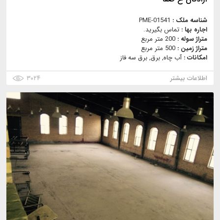
شناسه ملک :
PME-01541
اجاره بها :
تماس بگیرید.
متراژ سوله :
200 متر مربع
متراژ زمین :
500 متر مربع
امکانات :
آب چاه, برق, برق سه فاز
اطلاعات بیشتر
۳۰۲۴