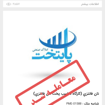
اطلاعات بیشتر
۲۸۵۷
نان فانتزي (كارگاه مناسب پخت نان فانتزي)
شناسه ملک :
PME-01588