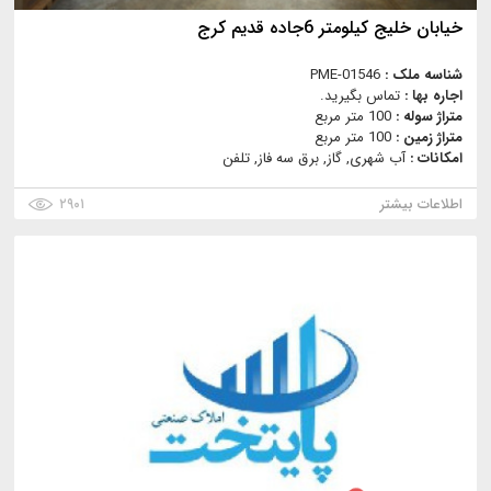
خيابان خليج كيلومتر 6جاده قديم كرج
شناسه ملک :
PME-01546
اجاره بها :
تماس بگیرید.
متراژ سوله :
100 متر مربع
متراژ زمین :
100 متر مربع
امکانات :
آب شهری, گاز, برق سه فاز, تلفن
اطلاعات بیشتر
۲۹۰۱