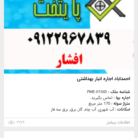
احمداباد اجاره انبار بهداشتی
شناسه ملک :
PME-01543
اجاره بها :
تماس بگیرید.
متراژ سوله :
170 متر مربع
امکانات :
آب شهری, آب چاه, گاز, برق, برق سه فاز
اطلاعات بیشتر
۳۱۷۹