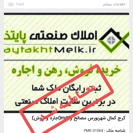
اطلاعات بیشتر
۲۸۸۷
كرج كمال شهربورس مصالح وmdf(اجاره وفروش)
شناسه ملک :
PME-01564