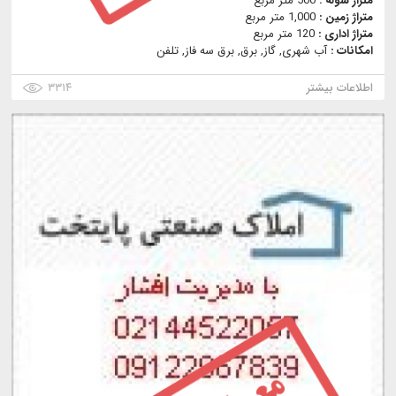
متراژ سوله :
500 متر مربع
متراژ زمین :
1,000 متر مربع
متراژ اداری :
120 متر مربع
امکانات :
آب شهری, گاز, برق, برق سه فاز, تلفن
اطلاعات بیشتر
۳۳۱۴