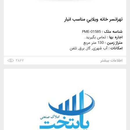
تهرانسر خانه ويلايي مناسب انبار
شناسه ملک :
PME-01585
اجاره بها :
تماس بگیرید.
متراژ زمین :
130 متر مربع
امکانات :
آب شهری, گاز, برق, تلفن
اطلاعات بیشتر
۲۸۶۷