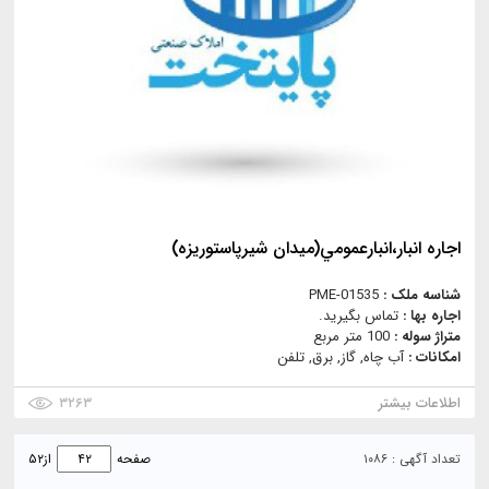
اجاره انبار،انبارعمومي(ميدان شيرپاستوريزه)
شناسه ملک :
PME-01535
اجاره بها :
تماس بگیرید.
متراژ سوله :
100 متر مربع
امکانات :
آب چاه, گاز, برق, تلفن
اطلاعات بیشتر
۳۲۶۳
تعداد آگهی : ۱۰۸۶
صفحه
از
۵۲