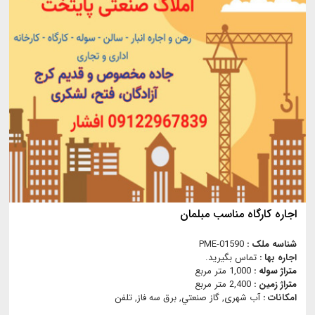
اجاره كارگاه مناسب مبلمان
شناسه ملک :
PME-01590
اجاره بها :
تماس بگیرید.
متراژ سوله :
1,000 متر مربع
متراژ زمین :
2,400 متر مربع
امکانات :
آب شهری, گاز صنعتي, برق سه فاز, تلفن