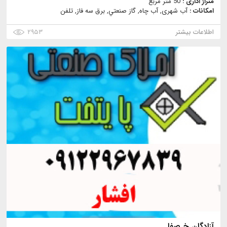
متراژ اداری :
50 متر مربع
امکانات :
آب شهری, آب چاه, گاز صنعتي, برق سه فاز, تلفن
اطلاعات بیشتر
۲۹۵۳
آزادگان خ صفا