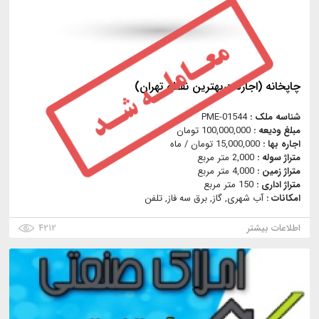
چاپخانه (اجاره دربهترين نقطه تهران)
شناسه ملک :
PME-01544
مبلغ ودیعه :
100,000,000 تومان
اجاره بها :
15,000,000 تومان / ماه
متراژ سوله :
2,000 متر مربع
متراژ زمین :
4,000 متر مربع
متراژ اداری :
150 متر مربع
امکانات :
آب شهری, گاز, برق سه فاز, تلفن
اطلاعات بیشتر
۴۲۱۲