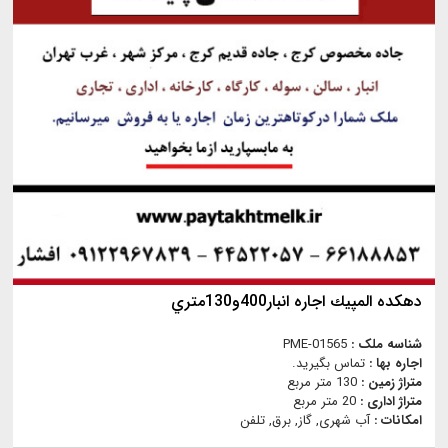
دهكده المپيك اجاره انبار400و130متري
شناسه ملک :
PME-01565
اجاره بها :
تماس بگیرید.
متراژ زمین :
130 متر مربع
متراژ اداری :
20 متر مربع
امکانات :
آب شهری, گاز, برق, تلفن