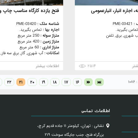
، اجاره انبار، انبارعمومی
فتح یازده کارگاه مناسب چاپ وم
 :
PME-03421
شناسه ملک :
PME-03420
تماس بگیرید.
اجاره بها :
تماس بگیرید.
ب شهری, برق, تلفن
متراژ سوله :
250 متر مربع
متراژ زمین :
420 متر مربع
متراژ اداری :
60 متر مربع
امکانات :
آب شهری, گاز, برق سه فاز, 
شتر
۲۵۱۴
اطلاعات بیشتر
۱۰
۱۶
۱۷
۱۸
۱۹
۲۰
۲۱
۲۲
اطلاعات تماس
نشانی : تهران، کیلومتر ۱۱ جاده قدیم کرج،
بزرگراه فتح، جنب جایگاه سوخت ۲۱۹