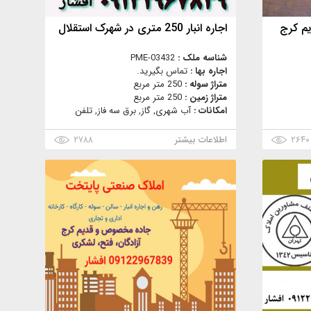
یم کرج
اجاره انبار 250 متری در شهرک استقلال
شناسه ملک :
PME-03432
اجاره بها :
تماس بگیرید.
متراژ سوله :
250 متر مربع
متراژ زمین :
250 متر مربع
امکانات :
آب شهری, گاز, برق سه فاز, تلفن
۲۶۴۰
اطلاعات بیشتر
۲۷۸۸