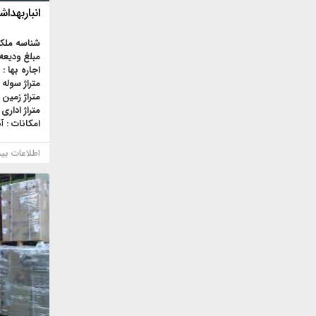
انباربهداشتی 2700 م
شناسه ملک
مبلغ ودیعه
اجاره بها :
متراژ سوله 
متراژ زمین 
متراژ اداری 
امکانات :
آ
اطلاعات بی