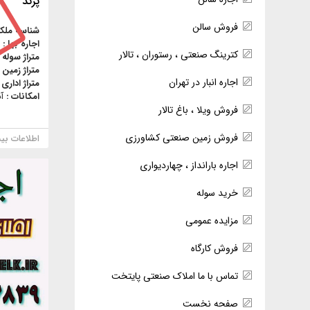
پرند
فروش سالن
شناسه ملک
اجاره بها :
کترینگ صنعتی ، رستوران ، تالار
متراژ سوله 
متراژ زمین 
اجاره انبار در تهران
متراژ اداری 
امکانات :
آ
فروش ویلا ، باغ تالار
فروش زمین صنعتی کشاورزی
اطلاعات بی
اجاره بارانداز ، چهاردیواری
خرید سوله
مزایده عمومی
فروش کارگاه
تماس با ما املاک صنعتی پایتخت
صفحه نخست