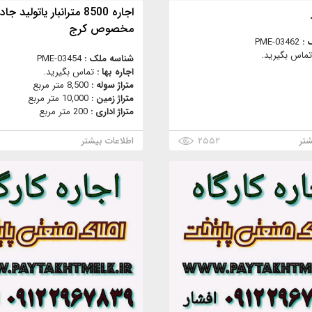
اجاره 8500 مترانبار یاتولید جاد
مخصوص کرج
 :
PME-03462
تماس بگیرید.
شناسه ملک :
PME-03454
اجاره بها :
تماس بگیرید.
متراژ سوله :
8,500 متر مربع
متراژ زمین :
10,000 متر مربع
متراژ اداری :
200 متر مربع
شتر
۲۵۵۲
اطلاعات بیشتر