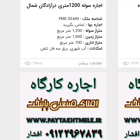
ه
اجاره سوله 1200متری درآزادگان شمال
شناسه ملک :
PME-03449
اجاره بها :
تماس بگیرید.
متراژ سوله :
1,200 متر مربع
متراژ زمین :
1,600 متر مربع
متراژ اداری :
100 متر مربع
امکانات :
آب شهری, برق سه فاز, تلفن
۲۶۱۹
اطلاعات بیشتر
۲۵۰۸