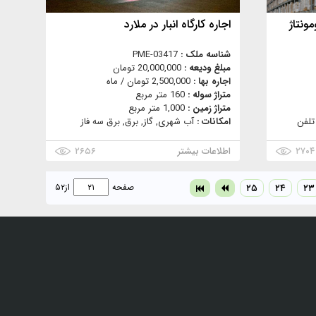
ونتاژ
اجاره کارگاه انبار در ملارد
شناسه ملک :
PME-03417
مبلغ ودیعه :
20,000,000 تومان
اجاره بها :
2,500,000 تومان / ماه
متراژ سوله :
160 متر مربع
متراژ زمین :
1,000 متر مربع
تلفن
امکانات :
آب شهری, گاز, برق, برق سه فاز
۲۷۰۴
اطلاعات بیشتر
۲۶۵۶
۲۳
۲۴
۲۵
صفحه
از
۵۲