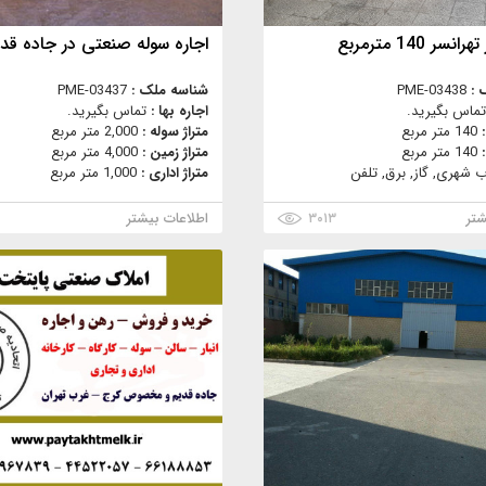
نسر 140 مترمربع
اجاره سوله صنعتی در جاده قد
 :
PME-03438
شناسه ملک :
PME-03437
تماس بگیرید.
اجاره بها :
تماس بگیرید.
:
140 متر مربع
متراژ سوله :
2,000 متر مربع
:
140 متر مربع
متراژ زمین :
4,000 متر مربع
ب شهری, گاز, برق, تلفن
متراژ اداری :
1,000 متر مربع
شتر
۳۰۱۳
اطلاعات بیشتر