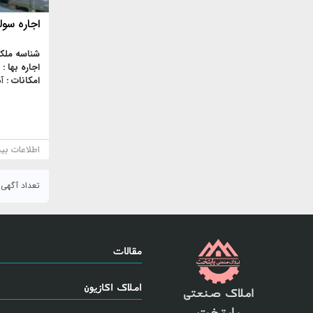
اجاره سوله
شناسه ملک
اجاره بها :
امکانات :
آ
اطلاعات بی
تعداد آگهی : ۸۶
مقالات
املاک اکازیون
املاک صنعتی
پایتخت