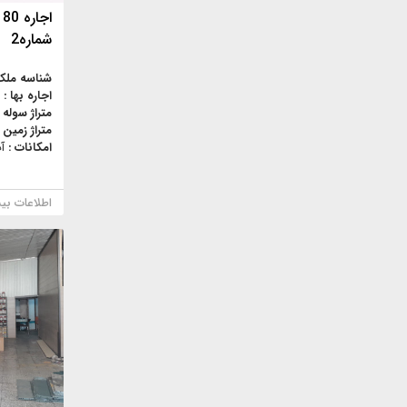
ا
شماره2
شناسه ملک
اجاره بها :
متراژ سوله 
متراژ زمین 
امکانات :
آ
اطلاعات بی