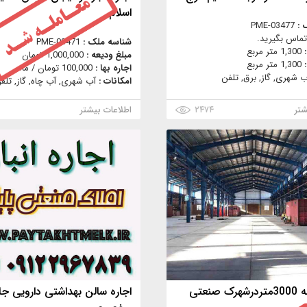
اسلام
 :
PME-03477
تماس بگیرید.
شناسه ملک :
PME-03471
:
1,300 متر مربع
مبلغ ودیعه :
1,000,000 تومان
:
1,300 متر مربع
اجاره بها :
100,000 تومان / ماه
ب شهری, گاز, برق, تلفن
امکانات :
آب شهری, آب چاه, گاز, تلف
شتر
۲۴۷۴
اطلاعات بیشتر
اجاره سوله 3000متردرشهرک صنعتی
اجاره سالن بهداشتی دارویی جا