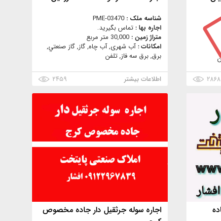
شناسه ملک :
PME-03470
اجاره بها :
تماس بگیرید.
متراژ زمین :
30,000 متر مربع
امکانات :
آب شهری, آب چاه, گاز, گاز صنعتي,
برق, برق سه فاز, تلفن
ن
۲۸۶۸
اطلاعات بیشتر
۲۴۵۹
ده
اجاره سوله جرثقیل دار جاده مخصوص