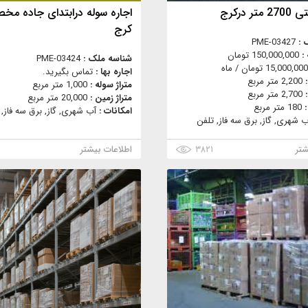
تر درکرج
اجاره سوله درابتدای جاده م
کرج
 :
PME-03427
 :
150,000,000 تومان
شناسه ملک :
PME-03424
15,000,000 تومان / ماه
اجاره بها :
تماس بگیرید.
:
2,200 متر مربع
متراژ سوله :
1,000 متر مربع
:
2,700 متر مربع
متراژ زمین :
20,000 متر مربع
:
180 متر مربع
امکانات :
آب شهری, گاز, برق سه فاز, 
ب شهری, گاز, برق سه فاز, تلفن
شتر
۳۸۲۱
اطلاعات بیشتر