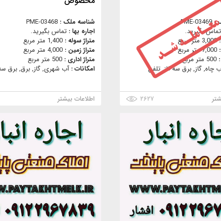
مخصوص
 :
PME-03469
شناسه ملک :
PME-03468
تماس بگیرید.
اجاره بها :
تماس بگیرید.
:
3,000 متر مربع
متراژ سوله :
1,400 متر مربع
:
7,000 متر مربع
متراژ زمین :
4,000 متر مربع
:
500 متر مربع
متراژ اداری :
500 متر مربع
ب چاه, گاز, برق سه فاز, تلفن
امکانات :
آب شهری, گاز, برق, برق سه 
شتر
۲۶۲۷
اطلاعات بیشتر
۶