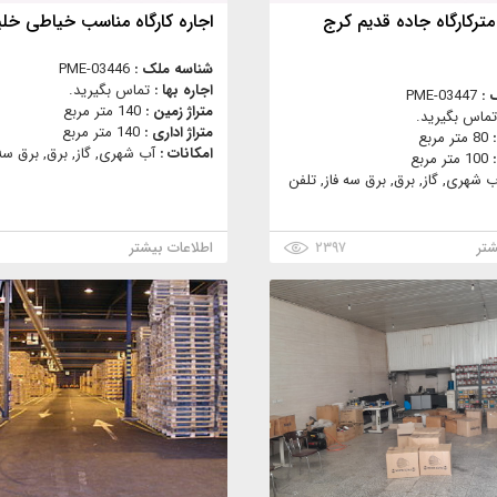
جاره 80 مترکارگاه جاده قدیم کرج
اجاره کارگاه مناسب خیاطی خل
شناسه ملک :
PME-03446
اجاره بها :
تماس بگیرید.
 :
PME-03447
متراژ زمین :
140 متر مربع
تماس بگیرید.
متراژ اداری :
140 متر مربع
:
80 متر مربع
امکانات :
آب شهری, گاز, برق, برق سه 
:
100 متر مربع
ب شهری, گاز, برق, برق سه فاز, تلفن
شتر
۲۳۹۷
اطلاعات بیشتر