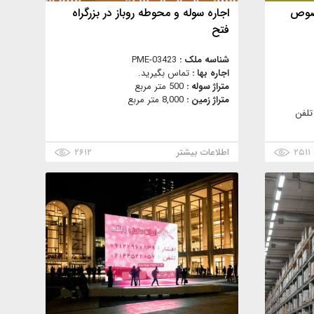
خصوص
اجاره سوله و محوطه روباز در بزرگراه
فتح
شناسه ملک :
PME-03423
اجاره بها :
تماس بگیرید.
متراژ سوله :
500 متر مربع
متراژ زمین :
8,000 متر مربع
تلفن
۲۵۱۱
اطلاعات بیشتر
۲۶۱۲