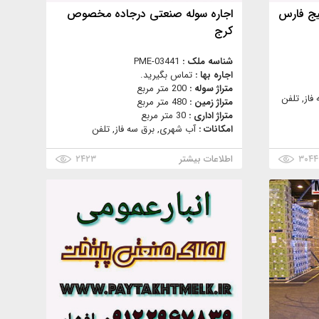
یج فارس
اجاره سوله صنعتی درجاده مخصوص
کرج
شناسه ملک :
PME-03441
اجاره بها :
تماس بگیرید.
متراژ سوله :
200 متر مربع
فاز, تلفن
متراژ زمین :
480 متر مربع
متراژ اداری :
30 متر مربع
امکانات :
آب شهری, برق سه فاز, تلفن
۳۰۴۴
اطلاعات بیشتر
۲۴۲۳