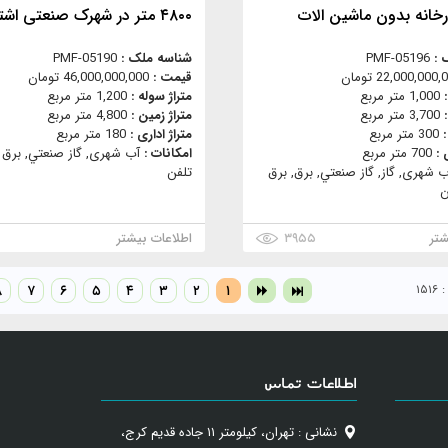
خانه بدون ماشین الات
۴۸۰۰ متر در شهرک صنعتی اشتهارد
 :
PMF-05196
شناسه ملک :
PMF-05190
22,000,000 تومان
قیمت :
46,000,000,000 تومان
:
1,000 متر مربع
متراژ سوله :
1,200 متر مربع
:
3,700 متر مربع
متراژ زمین :
4,800 متر مربع
:
300 متر مربع
متراژ اداری :
180 متر مربع
 :
700 متر مربع
امکانات :
آب شهری, گاز صنعتي, برق س
ب شهری, گاز, گاز صنعتي, برق, برق
تلفن
ن
شتر
۳۹۵۵
اطلاعات بیشتر
۱۵
۱
۲
۳
۴
۵
۶
۷
۸
اطلاعات تماس
نشانی : تهران، کیلومتر ۱۱ جاده قدیم کرج،