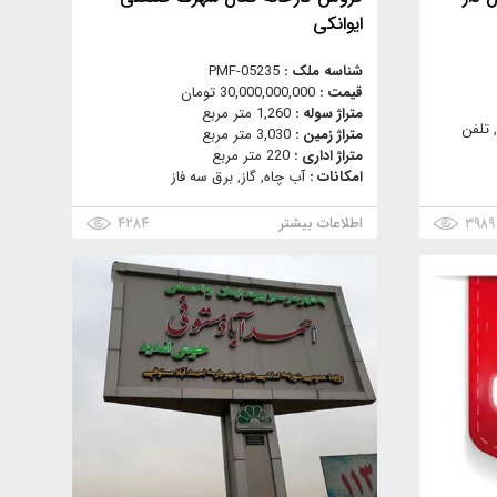
ایوانکی
شناسه ملک :
PMF-05235
قیمت :
30,000,000,000 تومان
متراژ سوله :
1,260 متر مربع
 تلفن
متراژ زمین :
3,030 متر مربع
متراژ اداری :
220 متر مربع
امکانات :
آب چاه, گاز, برق سه فاز
۳۹۸۹
اطلاعات بیشتر
۴۲۸۴