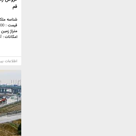
قم
شناسه ملک
قیمت :
,000
متراژ زمین 
امکانات :
آ
اطلاعات بی