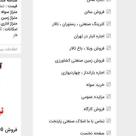
شناسه ملک
قیمت :
تما
فروش سالن
متراژ سوله 
متراژ زمین 
متراژ اداری 
کترینگ صنعتی ، رستوران ، تالار
امکانات :
آ
فاز
اجاره انبار در تهران
فروش ویلا ، باغ تالار
اطلاعات بی
فروش زمین صنعتی کشاورزی
اجاره بارانداز ، چهاردیواری
خرید سوله
مزایده عمومی
فروش کارگاه
تماس با ما املاک صنعتی پایتخت
فروش 5400متر زمین در شهریار
صفحه نخست