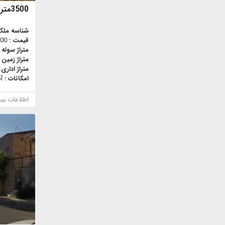
3500متر کارگاه صنعتی بزرگراه آزادگان
شناسه ملک
قیمت :
,000
متراژ سوله 
متراژ زمین 
متراژ اداری 
امکانات :
آ
اطلاعات بی