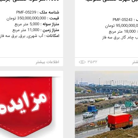
شناسه ملک :
PMF-05239
قیمت :
350,000,000,000 تومان
 :
PMF-05243
متراژ سوله :
5,000 متر مربع
95,000,000 تومان
متراژ زمین :
11,000 متر مربع
:
18,000 متر مربع
امکانات :
آب شهری, برق, برق سه فاز,
ب چاه, گاز, برق سه فاز
شتر
۳۵۳۲
اطلاعات بیشتر