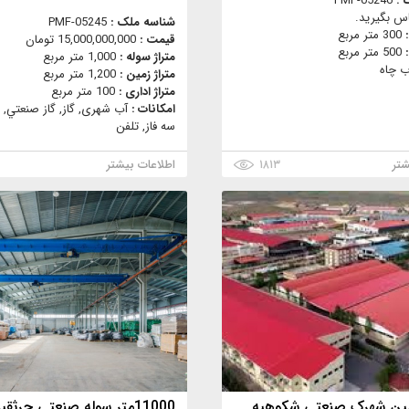
 :
PMF-05246
س بگیرید.
شناسه ملک :
PMF-05245
:
300 متر مربع
قیمت :
15,000,000,000 تومان
:
500 متر مربع
متراژ سوله :
1,000 متر مربع
ب چاه
متراژ زمین :
1,200 متر مربع
متراژ اداری :
100 متر مربع
امکانات :
آب شهری, گاز, گاز صنعتي, 
سه فاز, تلفن
شتر
۱۸۱۳
اطلاعات بیشتر
ین شهرک صنعتی شکوهیه
11000متر سوله صنعتی جرثقیل دار