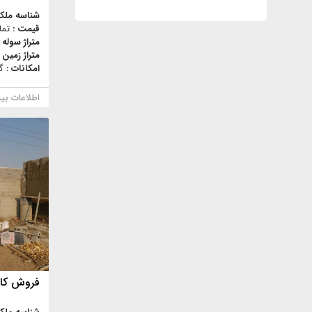
شناسه ملک
قیمت :
تما
متراژ سوله 
متراژ زمین 
امکانات :
گ
اطلاعات بی
فروش کارگ