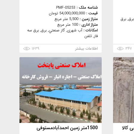
شناسه ملک :
PMF-05253
قیمت :
54,000,000,000 تومان
برق, برق
متراژ زمین :
5,500 متر مربع
متراژ اداری :
100 متر مربع
امکانات :
آب شهری, گاز صنعتي, برق, برق سه
فاز, تلفن
۳۴۷
اطلاعات بیشتر
۱۶۳۹
1500متر زمین احمدآبادمستوفی