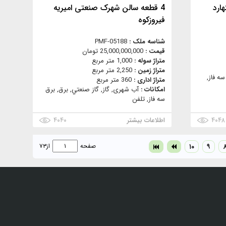
4 قطعه سالن شهرک صنعتی امیریه
فیروزکوه
شناسه ملک :
PMF-05188
قیمت :
25,000,000,000 تومان
متراژ سوله :
1,000 متر مربع
متراژ زمین :
2,250 متر مربع
ه فاز,
متراژ اداری :
360 متر مربع
امکانات :
آب شهری, گاز, گاز صنعتي, برق, برق
سه فاز, تلفن
۴۰۴۸
اطلاعات بیشتر
۴۰۴۰
۹
۱۰
صفحه
از
۷۳