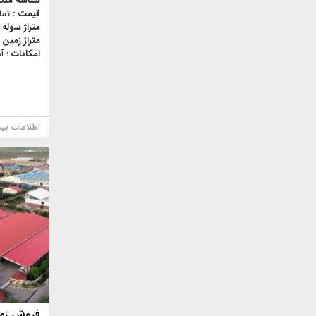
شناسه ملک
قیمت :
تما
متراژ سوله 
متراژ زمین 
امکانات :
آ
اطلاعات بی
فروش زم