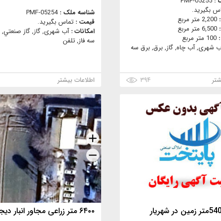
 :
PMF-05255
س بگیرید.
شناسه ملک :
PMF-05254
:
2,200 متر مربع
قیمت :
تماس بگیرید.
:
6,500 متر مربع
امکانات :
آب شهری, گاز, گاز صنعتي, 
:
100 متر مربع
سه فاز, تلفن
ب شهری, آب چاه, گاز, برق, برق سه
شتر
۳۹۴
اطلاعات بیشتر
۶۴۰۰ متر زراعی مجاور انبار دیجی کالا