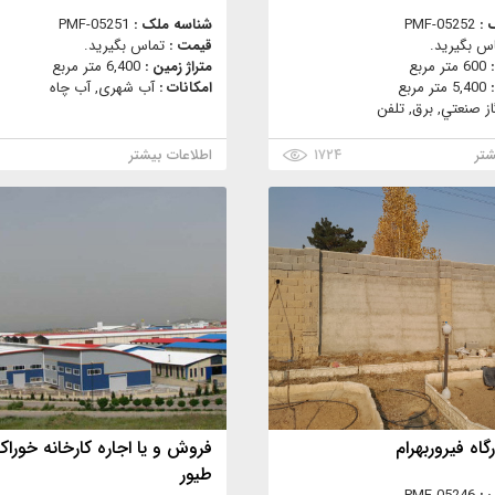
 :
PMF-05252
شناسه ملک :
PMF-05251
س بگیرید.
قیمت :
تماس بگیرید.
:
600 متر مربع
متراژ زمین :
6,400 متر مربع
:
5,400 متر مربع
امکانات :
آب شهری, آب چاه
از صنعتي, برق, تلفن
شتر
۱۷۲۴
اطلاعات بیشتر
اه فیروربهرام
فروش و یا اجاره کارخانه خوراک
طیور