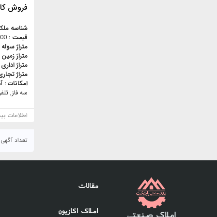
فروش کار
شناسه ملک
قیمت :
,000
متراژ سوله 
متراژ زمین 
متراژ اداری 
متراژ تجاری
امکانات :
آ
سه فاز, تلف
اطلاعات بی
تعداد آگهی : ۱۶
مقالات
املاک اکازیون
املاک صنعتی