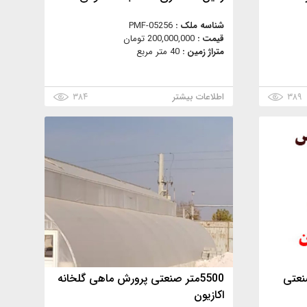
شناسه ملک :
PMF-05256
قیمت :
200,000,000 تومان
متراژ زمین :
40 متر مربع
۳۸۹
اطلاعات بیشتر
۳۸۴
نعتی
5500متر صنعتی پرورش ماهی گلخانه
اکازیون