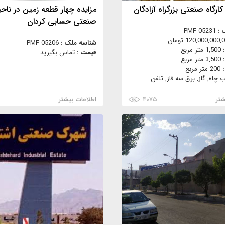
مزایده چهار قطعه زمین در ناحی
صنعتی حسابی کردان
 :
PMF-05231
120,000,000 تومان
شناسه ملک :
PMF-05206
:
1,500 متر مربع
قیمت :
تماس بگیرید.
:
3,500 متر مربع
:
200 متر مربع
ب چاه, گاز, برق سه فاز, تلفن
شتر
۴۰۷۵
اطلاعات بیشتر
۸