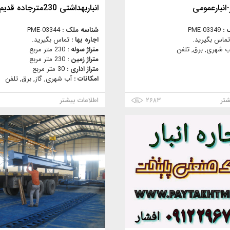
ر-انبارعمومی
انباربهداشتی 230مترجاده قدیم کرج
 :
PME-03349
شناسه ملک :
PME-03344
تماس بگیرید.
اجاره بها :
تماس بگیرید.
ب شهری, برق, تلفن
متراژ سوله :
230 متر مربع
متراژ زمین :
230 متر مربع
متراژ اداری :
30 متر مربع
امکانات :
آب شهری, گاز, برق, تلفن
شتر
۲۶۸۳
اطلاعات بیشتر