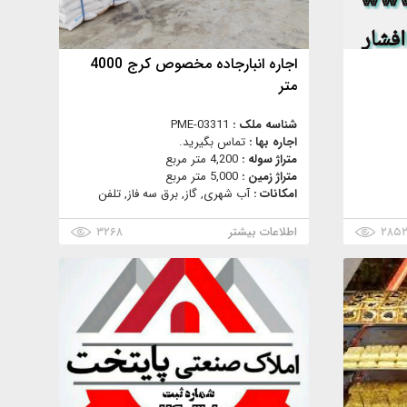
اجاره انبارجاده مخصوص کرج 4000
متر
شناسه ملک :
PME-03311
اجاره بها :
تماس بگیرید.
متراژ سوله :
4,200 متر مربع
متراژ زمین :
5,000 متر مربع
امکانات :
آب شهری, گاز, برق سه فاز, تلفن
۲۸۵
اطلاعات بیشتر
۳۲۶۸