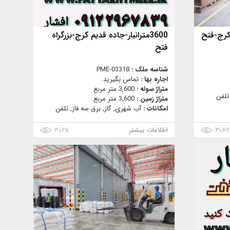
3600مترانبار-جاده قدیم کرج-بزرگراه
فتح
شناسه ملک :
PME-03318
اجاره بها :
تماس بگیرید.
متراژ سوله :
3,600 متر مربع
تلفن
متراژ زمین :
3,600 متر مربع
امکانات :
آب شهری, گاز, برق سه فاز, تلفن
۳۰۶۷
اطلاعات بیشتر
۳۰۲۸