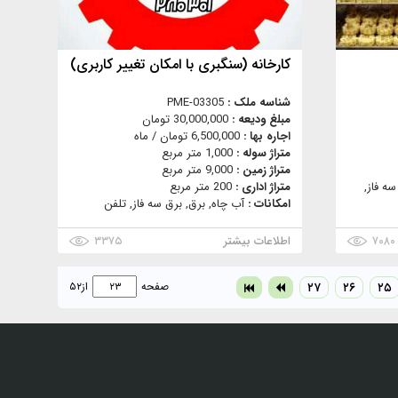
کارخانه (سنگبری با امکان تغییر کاربری)
شناسه ملک :
PME-03305
مبلغ ودیعه :
30,000,000 تومان
اجاره بها :
6,500,000 تومان / ماه
متراژ سوله :
1,000 متر مربع
متراژ زمین :
9,000 متر مربع
ه فاز,
متراژ اداری :
200 متر مربع
امکانات :
آب چاه, برق, برق سه فاز, تلفن
۷۰۸۰
اطلاعات بیشتر
۳۳۷۵
۲۵
۲۶
۲۷
صفحه
از
۵۲