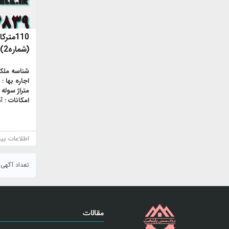
110مت
(شماره2)
شناسه ملک
اجاره بها :
متراژ سوله 
امکانات :
آ
اطلاعات بی
تعداد آگهی : ۸۶
مقالات