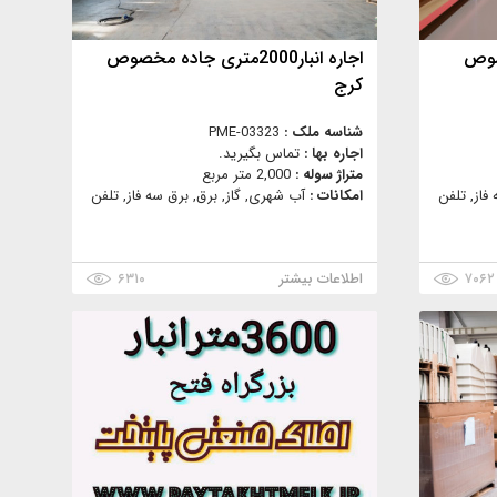
ه مخصوص
اجاره انبار2000متری جاده مخصوص
کرج
شناسه ملک :
PME-03323
اجاره بها :
تماس بگیرید.
متراژ سوله :
2,000 متر مربع
فاز, تلفن
امکانات :
آب شهری, گاز, برق, برق سه فاز, تلفن
۷۰۶۲
اطلاعات بیشتر
۶۳۱۰