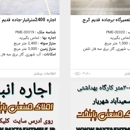
اجاره 2400مترانبار-جاده قدیم کرج-فتح
 :
PME-03320
شناسه ملک :
PME-03319
تماس بگیرید.
اجاره بها :
تماس بگیرید.
:
1,500 متر مربع
متراژ سوله :
2,400 متر مربع
ب شهری, گاز, برق سه فاز, تلفن
متراژ زمین :
3,000 متر مربع
امکانات :
آب شهری, گاز, برق سه فاز, 
شتر
۳۰۶۰
اطلاعات بیشتر