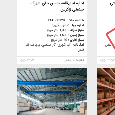
تی
اجاره انبار,قلعه حسن خان-شهرک
صنعتی زاکرس
شناسه ملک :
PME-03329
اجاره بها :
تماس بگیرید.
متراژ سوله :
1,000 متر مربع
متراژ زمین :
1,500 متر مربع
متراژ اداری :
40 متر مربع
ز, تلفن
امکانات :
آب شهری, گاز صنعتي, برق سه فاز,
تلفن
۳۱۵۷
اطلاعات بیشتر
۳۱۸۲