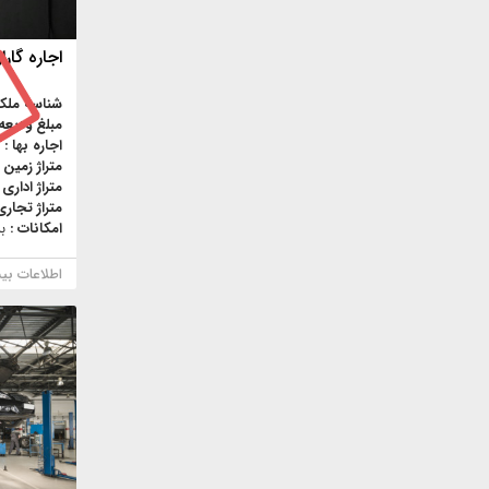
اجاره گارا
شناسه ملک
مبلغ ودیعه
اجاره بها :
متراژ زمین 
متراژ اداری 
متراژ تجاری
امکانات :
ب
اطلاعات بی