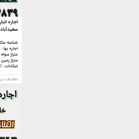
اجاره انبا
سعیدآبادش
شناسه ملک
اجاره بها :
متراژ سوله 
متراژ زمین 
امکانات :
آ
اطلاعات بی