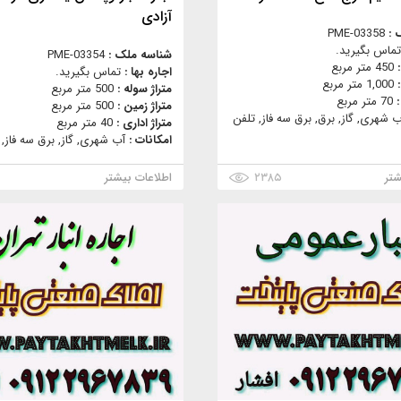
آزادی
 :
PME-03358
تماس بگیرید.
شناسه ملک :
PME-03354
:
450 متر مربع
اجاره بها :
تماس بگیرید.
:
1,000 متر مربع
متراژ سوله :
500 متر مربع
:
70 متر مربع
متراژ زمین :
500 متر مربع
ب شهری, گاز, برق, برق سه فاز, تلفن
متراژ اداری :
40 متر مربع
امکانات :
آب شهری, گاز, برق سه فاز, 
شتر
۲۳۸۵
اطلاعات بیشتر
۸