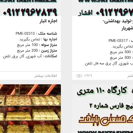
ر-تولید بهداشتی-
اجاره انبار
هریار
شناسه ملک :
PME-03313
اجاره بها :
تماس بگیرید.
 :
PME-03317
متراژ سوله :
100 متر مربع
تماس بگیرید.
متراژ زمین :
200 متر مربع
:
500 متر مربع
امکانات :
آب شهری, گاز, برق, تلفن
:
500 متر مربع
ب شهری, گاز, برق سه فاز, تلفن
شتر
۲۹۲۹
اطلاعات بیشتر
۲