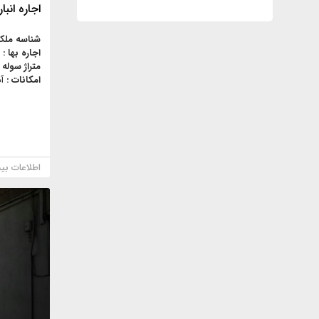
اجاره انبار 1400متردر جاده قدیم 
شناسه ملک
اجاره بها :
متراژ سوله 
امکانات :
آ
اطلاعات بی