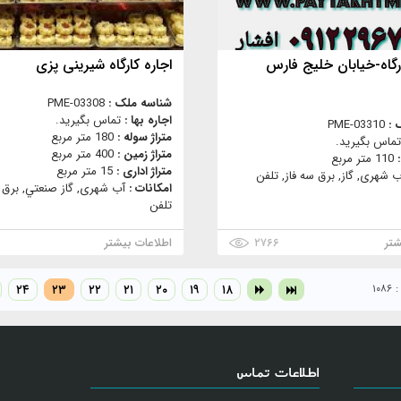
رکارگاه-خیابان خلیج فارس
اجاره کارگاه شیرینی پزی
شناسه ملک :
PME-03308
اجاره بها :
تماس بگیرید.
 :
PME-03310
متراژ سوله :
180 متر مربع
تماس بگیرید.
متراژ زمین :
400 متر مربع
:
110 متر مربع
متراژ اداری :
15 متر مربع
ب شهری, گاز, برق سه فاز, تلفن
امکانات :
آب شهری, گاز صنعتي, برق س
تلفن
شتر
۲۷۶۶
اطلاعات بیشتر
۱۰
۱۸
۱۹
۲۰
۲۱
۲۲
۲۳
۲۴
اطلاعات تماس