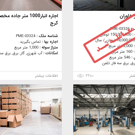
ژ خاوران
اجاره انبار1000 متر جاد
کرج
 :
PME-03326
 :
150,000,000 تومان
شناسه ملک :
PME-03324
18,000,000 تومان / سال
اجاره بها :
تماس بگیرید.
:
3,000 متر مربع
متراژ سوله :
1,000 متر مربع
:
160 متر مربع
امکانات :
آب شهری, گاز, برق, برق سه 
 :
546 متر مربع
رق, برق سه فاز, تلفن
شتر
۴۴۸۰
اطلاعات بیشتر