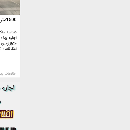
1500مترتعمیرگاه-برجاده قدیم کرج
شناسه ملک
اجاره بها :
متراژ زمین 
امکانات :
آ
اطلاعات بی