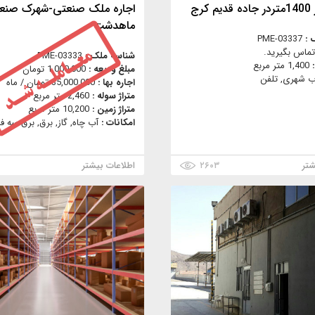
کرج
اجاره ملک صنعتی-شهرک صنع
ماهدشت
 :
PME-03337
تماس بگیرید.
شناسه ملک :
PME-03333
:
1,400 متر مربع
مبلغ ودیعه :
1,000,000 تومان
ب شهری, تلفن
اجاره بها :
35,000,000 تومان / ماه
متراژ سوله :
2,460 متر مربع
متراژ زمین :
10,200 متر مربع
امکانات :
آب چاه, گاز, برق, برق سه فا
شتر
۲۶۰۳
اطلاعات بیشتر