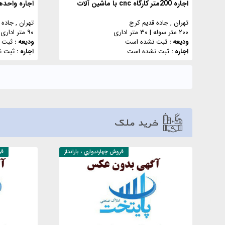
اجاره 200متر کارگاه cnc با ماشین آلات
تهران
, جاده قدیم کرج
تهران
, جاد
۲۰۰ متر سوله
|
۳۰ متر اداری
۹۰ متر اداری
ودیعه :
ثبت نشده است
ودیعه :
ثبت 
اجاره :
ثبت نشده است
اجاره :
ثبت ن
خرید ملک
فروش
چهارديواري ، بارانداز
ف