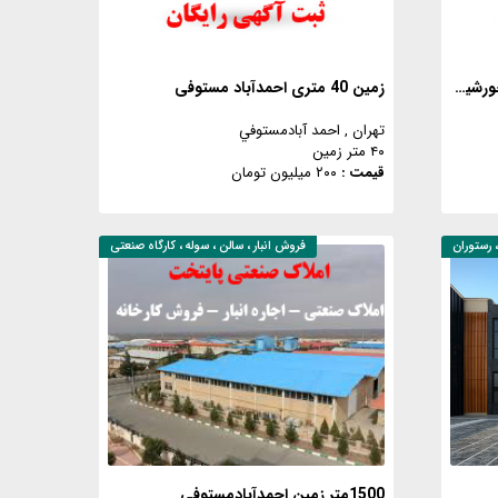
زمین با مجوز تغییر کاربری نیروگاه خورشیدی
زمین 40 متری احمدآباد مستوفی
تهران
, احمد آبادمستوفي
۴۰ متر زمین
قیمت :
۲۰۰ میلیون تومان
 ، رستوران
فروش
انبار ، سالن ، سوله ، کارگاه صنعتی
1500متر زمین احمدآبادمستوفی