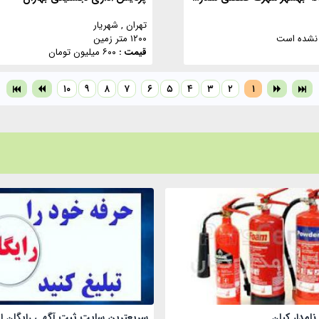
تهران
, شهریار
نشده است
۱۲۰۰ متر زمین
قیمت :
۶۰۰ میلیون تومان
۱۰
۹
۸
۷
۶
۵
۴
۳
۲
۱
امدار کیان
سریعترین سایت ثبت آگهی رایگان ا