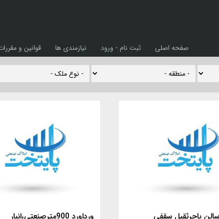
صفحه اصلی
ثبت نام - ورود
نیازمندی ها
قوانین و مقررات
مترسالن باجرثقيل سقفي
ورداورد 900مترصنعتي،انبار