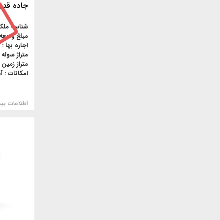
جاده قديم قم 2300
شناسه ملک
مبلغ ودیعه
اجاره بها :
متراژ سوله 
متراژ زمین 
امکانات :
آ
اطلاعات بی