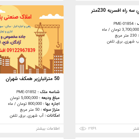
سه راه افسريه 230متر
 :
PME-01854
3,700,000 تومان / ماه
:
230 متر مربع
ب شهری, برق, تلفن
50 مترانبارزير همكف شهران
شناسه ملک :
PME-01852
مبلغ ودیعه :
5,000,000 تومان
اجاره بها :
800,000 تومان / ماه
متراژ سوله :
50 متر مربع
امکانات :
آب شهری, برق, تلفن
شتر
۲۹۴۹
اطلاعات بیشتر