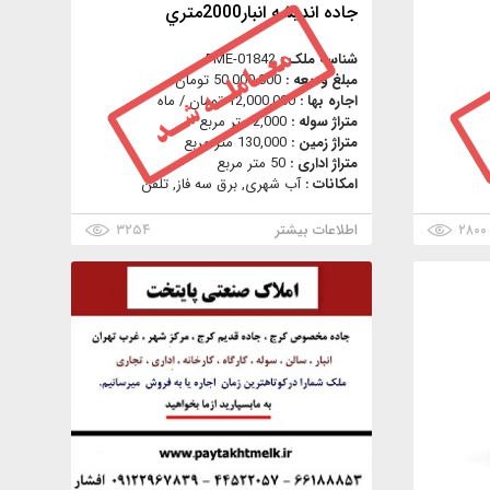
جاده انديشه انبار2000متري
شناسه ملک :
PME-01842
مبلغ ودیعه :
50,000,000 تومان
اجاره بها :
12,000,000 تومان / ماه
متراژ سوله :
2,000 متر مربع
متراژ زمین :
130,000 متر مربع
متراژ اداری :
50 متر مربع
امکانات :
آب شهری, برق سه فاز, تلفن
۲۸۰۰
اطلاعات بیشتر
۳۲۵۴