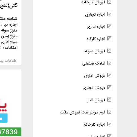
فروش کارخانه
5تن(فتح)
اجاره تجاری
شناسه ملک
اجاره بها :
اجاره اداری
متراژ سوله 
متراژ زمین 
اجاره کارگاه
متراژ اداری 
امکانات :
آ
فروش سوله
اطلاعات بی
املاک صنعتی
فروش اداری
فروش تجاری
فروش انبار
فرم درخواست فروش ملک
اجاره کارخانه
اجاره سالن