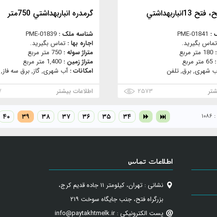
13انباربهداشتي
گرمدره انباربهداشتي 750متر
 :
PME-01841
شناسه ملک :
PME-01839
تماس بگیرید.
اجاره بها :
تماس بگیرید.
:
180 متر مربع
متراژ سوله :
750 متر مربع
:
65 متر مربع
متراژ زمین :
1,400 متر مربع
ب شهری, برق, تلفن
امکانات :
آب شهری, گاز, برق سه فاز, 
شتر
۲۵۷۳
اطلاعات بیشتر
۷
۱۰
۳۴
۳۵
۳۶
۳۷
۳۸
۳۹
۴۰
اطلاعات تماس
نشانی : تهران، کیلومتر ۱۱ جاده قدیم کرج،
بزرگراه فتح، جنب جایگاه سوخت ۲۱۹
پست الکترونیکی : info@paytakhtmelk.ir