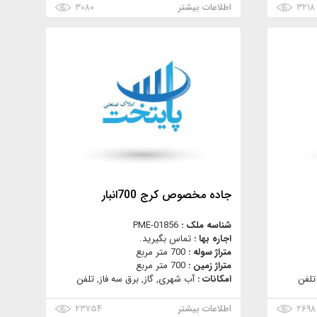
۳۲۱۸
اطلاعات بیشتر
۳۰۸۰
جاده مخصوص كرج 700انبار
شناسه ملک :
PME-01856
اجاره بها :
تماس بگیرید.
متراژ سوله :
700 متر مربع
متراژ زمین :
700 متر مربع
تلفن
امکانات :
آب شهری, گاز, برق سه فاز, تلفن
۲۶۹۸
اطلاعات بیشتر
۲۳۷۵۴