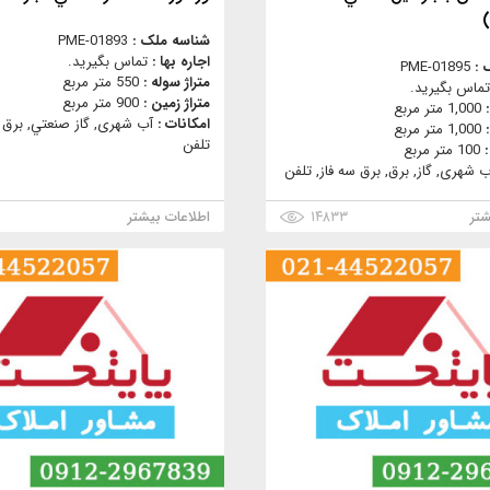
شناسه ملک :
PME-01893
اجاره بها :
تماس بگیرید.
 :
PME-01895
متراژ سوله :
550 متر مربع
تماس بگیرید.
متراژ زمین :
900 متر مربع
:
1,000 متر مربع
امکانات :
آب شهری, گاز صنعتي, برق س
:
1,000 متر مربع
تلفن
:
100 متر مربع
ب شهری, گاز, برق, برق سه فاز, تلفن
شتر
۱۴۸۳۳
اطلاعات بیشتر
۸