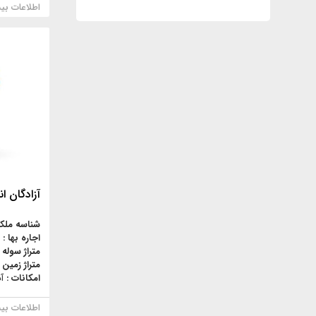
اطلاعات بی
آزادگان انبار1000متري مناسب
شناسه ملک
اجاره بها :
متراژ سوله 
متراژ زمین 
امکانات :
آ
اطلاعات بی