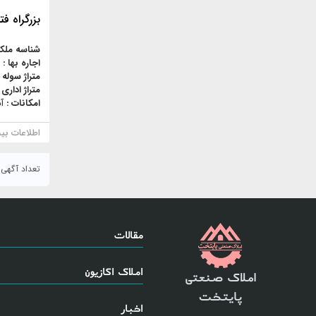
بزرگراه فتح، فتح 
شناسه ملک
اجاره بها :
متراژ سوله 
متراژ اداری 
امکانات :
آ
اطلاعات بی
تعداد آگهی : ۸۶
مقالات
املاک اکازیون
املاک صنعتی
پایتخت
اخبار