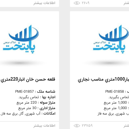
شتر
۲۶۰۹
اطلاعات بیشتر
 نجاري
قلعه حسن خان انبار220متري
 :
PME-01858
شناسه ملک :
PME-01857
تماس بگیرید.
اجاره بها :
تماس بگیرید.
:
1,000 متر مربع
متراژ سوله :
220 متر مربع
:
1,000 متر مربع
متراژ اداری :
30 متر مربع
ب شهری, برق سه فاز
امکانات :
آب شهری, گاز, برق سه فاز, 
شتر
۲۳۷۵۹
اطلاعات بیشتر