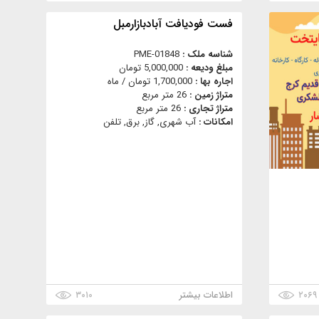
فست فوديافت آبادبازارمبل
شناسه ملک :
PME-01848
مبلغ ودیعه :
5,000,000 تومان
اجاره بها :
1,700,000 تومان / ماه
متراژ زمین :
26 متر مربع
متراژ تجاری :
26 متر مربع
امکانات :
آب شهری, گاز, برق, تلفن
۲۰۶۹
اطلاعات بیشتر
۳۰۱۰