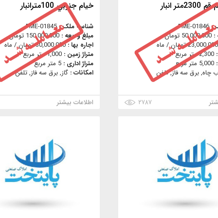
متر انبار
خيام جنوبي 100مترانبار
 :
PME-01846
شناسه ملک :
PME-01845
 :
50,000,000 تومان
مبلغ ودیعه :
150,000,000 تومان
23,000,000 تومان / ماه
اجاره بها :
30,000,000 تومان / ماه
:
2,300 متر مربع
متراژ زمین :
1,000 متر مربع
:
5,000 متر مربع
متراژ اداری :
5 متر مربع
ب چاه, برق سه فاز, تلفن
امکانات :
گاز, برق سه فاز, تلفن
شتر
۲۷۸۷
اطلاعات بیشتر