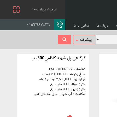
امروز ۱۶ مرداد ۱۴۰۵
۰۹۱۲۲۹۶۷۸۳۹
درباره ما
تماس با ما
پیشرفته
کارگاهی پل شهيد كاظمي300متر
شناسه ملک :
PME-01886
مبلغ ودیعه :
20,000,000 تومان
اجاره بها :
2,500,000 تومان / ماه
متراژ سوله :
300 متر مربع
متراژ زمین :
300 متر مربع
امکانات :
آب شهری, برق سه فاز, تلفن