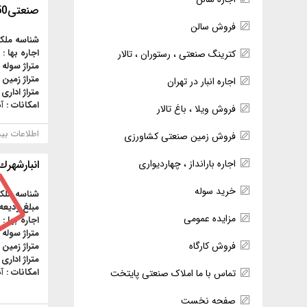
صنعتی150مترجاده مخصوص كرج
فروش سالن
شناسه ملک
اجاره بها :
کترینگ صنعتی ، رستوران ، تالار
متراژ سوله 
متراژ زمین 
اجاره انبار در تهران
متراژ اداری 
امکانات :
آ
فروش ویلا ، باغ تالار
اطلاعات بی
فروش زمین صنعتی کشاورزی
انبارشهر
اجاره بارانداز ، چهاردیواری
خرید سوله
شناسه ملک
مبلغ ودیعه
مزایده عمومی
اجاره بها :
متراژ سوله 
فروش کارگاه
متراژ زمین 
متراژ اداری 
امکانات :
آ
تماس با ما املاک صنعتی پایتخت
صفحه نخست