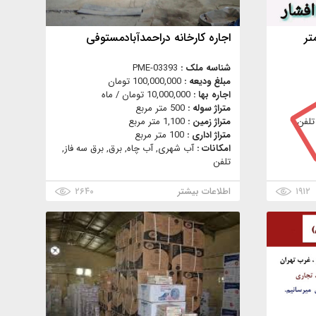
اجاره كارخانه دراحمدآبادمستوفی
شناسه ملک :
PME-03393
مبلغ ودیعه :
100,000,000 تومان
اجاره بها :
10,000,000 تومان / ماه
متراژ سوله :
500 متر مربع
تلفن
متراژ زمین :
1,100 متر مربع
متراژ اداری :
100 متر مربع
امکانات :
آب شهری, آب چاه, برق, برق سه فاز,
تلفن
۱۹۱۲
اطلاعات بیشتر
۲۶۴۰