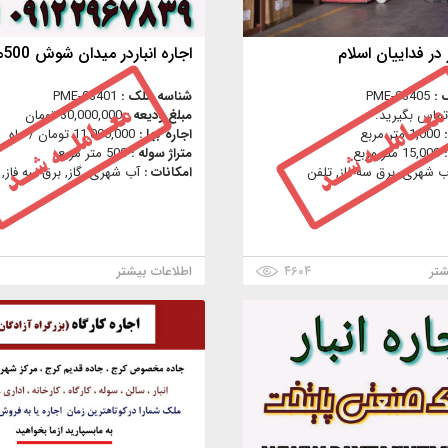
ر در فداییان اسلام
اجاره انباردر میدان شوش 500متر
 :
PME-03405
شناسه ملک :
PME-03401
تماس بگیرید.
مبلغ ودیعه :
30,000,000 تومان
:
1,000 متر مربع
اجاره بها :
11,000,000 تومان / ماه
:
15,000 متر مربع
متراژ سوله :
500 متر مربع
ب شهری, برق سه فاز, تلفن
امکانات :
آب شهری, گاز, برق سه فاز, 
شتر
۴۶۰۴
اطلاعات بیشتر