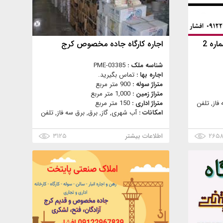
اره 2
اجاره کارگاه جاده مخصوص کرج
شناسه ملک :
PME-03385
اجاره بها :
تماس بگیرید.
متراژ سوله :
900 متر مربع
متراژ زمین :
1,000 متر مربع
فاز, تلفن
متراژ اداری :
150 متر مربع
امکانات :
آب شهری, گاز, برق, برق سه فاز, تلفن
۲۶۵
اطلاعات بیشتر
۳۱۲۵