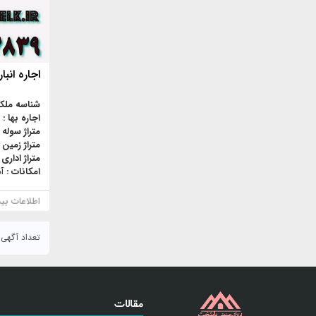
اجاره انبارج
شناسه ملک
اجاره بها :
متراژ سوله 
متراژ زمین 
متراژ اداری 
امکانات :
آ
اطلاعات بی
تعداد آگهی : ۸۶
مقالات