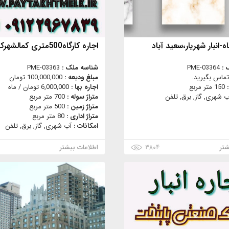
اه-انبار شهریار،سعید آباد
اجاره کارگاه500متری کمالشهرکرج
 :
PME-03364
شناسه ملک :
PME-03363
تماس بگیرید.
مبلغ ودیعه :
100,000,000 تومان
:
150 متر مربع
اجاره بها :
6,000,000 تومان / ماه
ب شهری, گاز, برق, تلفن
متراژ سوله :
700 متر مربع
متراژ زمین :
500 متر مربع
متراژ اداری :
80 متر مربع
امکانات :
آب شهری, گاز, برق, تلفن
شتر
۳۸۰۴
اطلاعات بیشتر