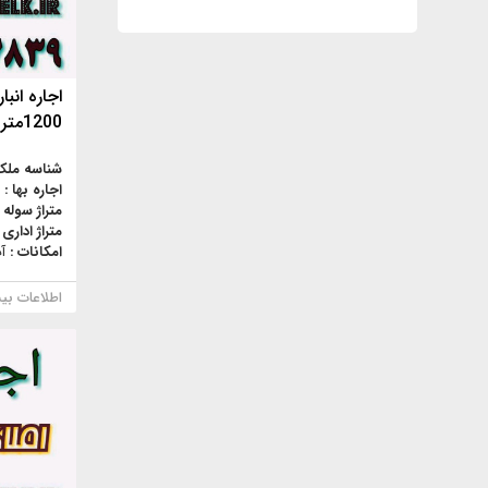
اجاره انبا
1200متر
شناسه ملک
اجاره بها :
متراژ سوله 
متراژ اداری 
امکانات :
آ
اطلاعات بی