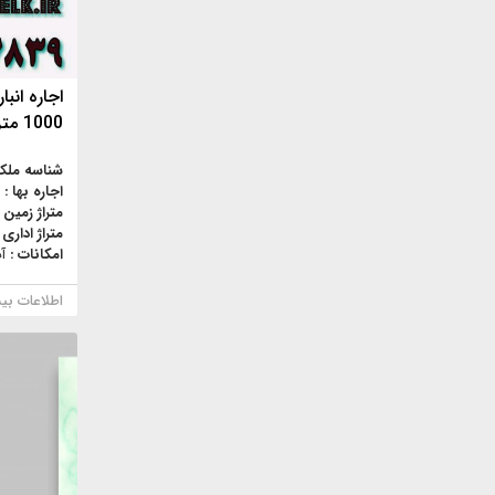
اجاره ان
1000 متر
شناسه ملک
اجاره بها :
متراژ زمین 
متراژ اداری 
امکانات :
آ
اطلاعات بی