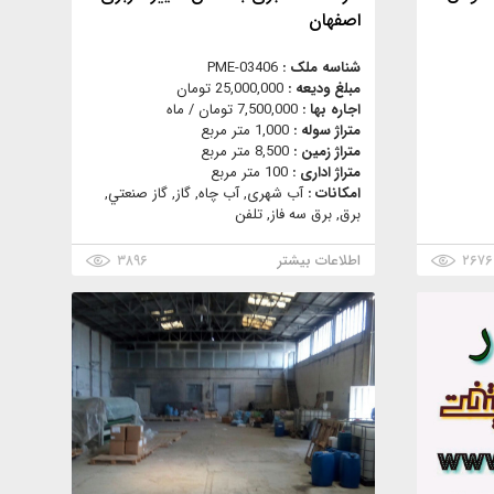
اصفهان
شناسه ملک :
PME-03406
مبلغ ودیعه :
25,000,000 تومان
اجاره بها :
7,500,000 تومان / ماه
متراژ سوله :
1,000 متر مربع
متراژ زمین :
8,500 متر مربع
متراژ اداری :
100 متر مربع
امکانات :
آب شهری, آب چاه, گاز, گاز صنعتي,
برق, برق سه فاز, تلفن
۲۶۷۶
اطلاعات بیشتر
۳۸۹۶