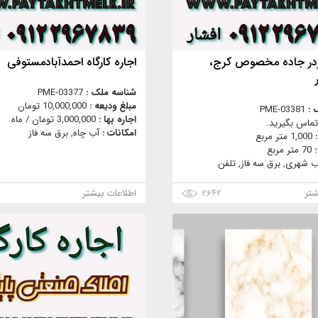
باردر جاده مخصوص کرج،
اجاره کارگاه احمدآبادمستوفی
شناسه ملک :
PME-03377
مبلغ ودیعه :
10,000,000 تومان
 :
PME-03381
اجاره بها :
3,000,000 تومان / ماه
تماس بگیرید.
امکانات :
آب چاه, برق سه فاز
:
1,000 متر مربع
:
70 متر مربع
ب شهری, برق سه فاز, تلفن
شتر
۲۶۴۲
اطلاعات بیشتر