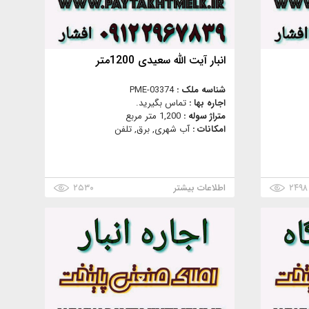
انبار آیت الله سعیدی 1200متر
شناسه ملک :
PME-03374
اجاره بها :
تماس بگیرید.
متراژ سوله :
1,200 متر مربع
امکانات :
آب شهری, برق, تلفن
۲۴۹۸
اطلاعات بیشتر
۲۵۳۰