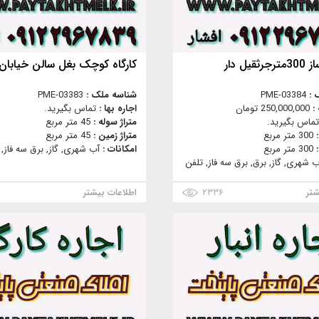
قیل دار
کارگاه کوچک بغل سالن خیابا
 :
PME-03384
شناسه ملک :
PME-03383
 :
250,000,000 تومان
اجاره بها :
تماس بگیرید.
تماس بگیرید.
متراژ سوله :
45 متر مربع
:
300 متر مربع
متراژ زمین :
45 متر مربع
:
300 متر مربع
امکانات :
آب شهری, گاز, برق سه فاز, 
ب شهری, گاز, برق, برق سه فاز, تلفن
شتر
۲۳۳۶
اطلاعات بیشتر