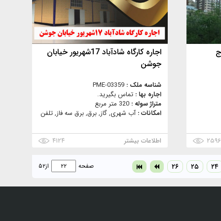
ج
اجاره کارگاه شادآباد 17شهریور خیابان
جوشن
شناسه ملک :
PME-03359
اجاره بها :
تماس بگیرید.
متراژ سوله :
320 متر مربع
امکانات :
آب شهری, گاز, برق, برق سه فاز, تلفن
۲۵۹
اطلاعات بیشتر
۴۱۲۴
۲۴
۲۵
۲۶
صفحه
از
۵۲