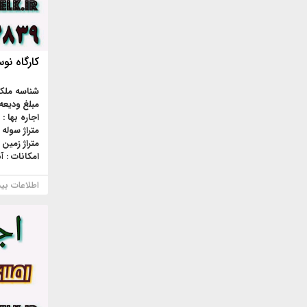
کارگاه نوساز 300مترجرث
شناسه ملک
مبلغ ودیعه
اجاره بها :
متراژ سوله 
متراژ زمین 
امکانات :
آ
اطلاعات بی