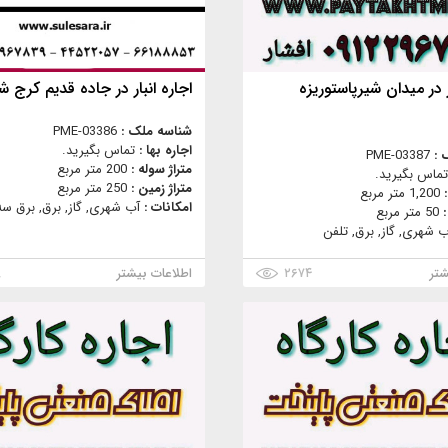
ر در میدان شیرپاستوریزه
اجاره انبار در جاده قدیم کرج شم
شناسه ملک :
PME-03386
اجاره بها :
تماس بگیرید.
 :
PME-03387
متراژ سوله :
200 متر مربع
تماس بگیرید.
متراژ زمین :
250 متر مربع
:
1,200 متر مربع
امکانات :
آب شهری, گاز, برق, برق سه 
:
50 متر مربع
ب شهری, گاز, برق, تلفن
شتر
۲۶۷۴
اطلاعات بیشتر
۸