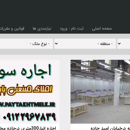
صفحه اصلی
ثبت نام - ورود
نیازمندی ها
قوانین و مقررات
ه درخیابان امید جاده
اجاره انبار300متری درجا