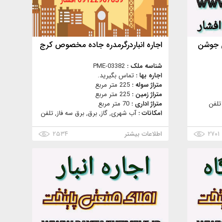
ن جوشن
اجاره انباردرگرمدره جاده مخصوص كرج
شناسه ملک :
PME-03382
اجاره بها :
تماس بگیرید.
متراژ سوله :
225 متر مربع
متراژ زمین :
225 متر مربع
تلفن
متراژ اداری :
70 متر مربع
امکانات :
آب شهری, گاز, برق, برق سه فاز, تلفن
۲۷۰۱
اطلاعات بیشتر
۲۵۳۴