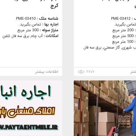
کرج
 :
PME-03412
شناسه ملک :
PME-03410
تماس بگیرید.
اجاره بها :
تماس بگیرید.
:
200 متر مربع
متراژ سوله :
300 متر مربع
:
500 متر مربع
امکانات :
آب چاه, برق سه فاز, تلفن
:
100 متر مربع
ب شهری, گاز صنعتي, برق سه فاز,
شتر
۲۷۰۷
اطلاعات بیشتر