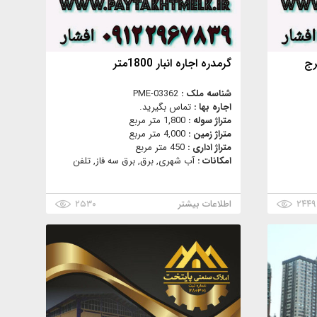
گرمدره اجاره انبار 1800متر
شناسه ملک :
PME-03362
اجاره بها :
تماس بگیرید.
متراژ سوله :
1,800 متر مربع
متراژ زمین :
4,000 متر مربع
متراژ اداری :
450 متر مربع
امکانات :
آب شهری, برق, برق سه فاز, تلفن
۲۴۴۹
اطلاعات بیشتر
۲۵۳۰