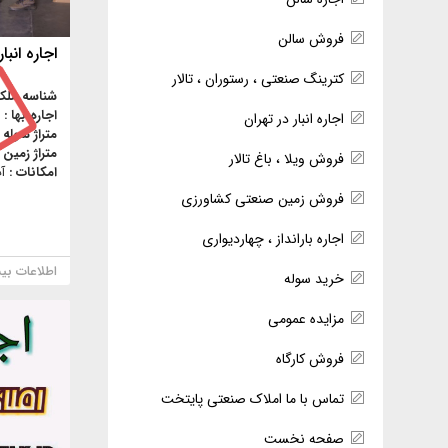
فروش سالن
اجاره انبا
کترینگ صنعتی ، رستوران ، تالار
شناسه ملک
اجاره بها :
اجاره انبار در تهران
متراژ سوله 
متراژ زمین 
فروش ویلا ، باغ تالار
امکانات :
آ
فروش زمین صنعتی کشاورزی
اجاره بارانداز ، چهاردیواری
اطلاعات بی
خرید سوله
مزایده عمومی
فروش کارگاه
تماس با ما املاک صنعتی پایتخت
صفحه نخست