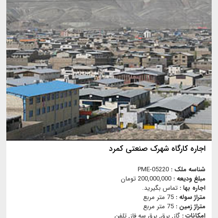
اجاره کارگاه شهرک صنعتی کمرد
شناسه ملک :
PME-05220
مبلغ ودیعه :
200,000,000 تومان
اجاره بها :
تماس بگیرید.
متراژ سوله :
75 متر مربع
متراژ زمین :
75 متر مربع
امکانات :
گاز, برق, برق سه فاز, تلفن