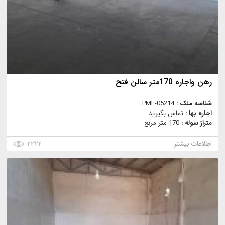
رهن واجاره 170متر سالن فتح
شناسه ملک :
PME-05214
اجاره بها :
تماس بگیرید.
متراژ سوله :
170 متر مربع
اطلاعات بیشتر
۲۳۲۲