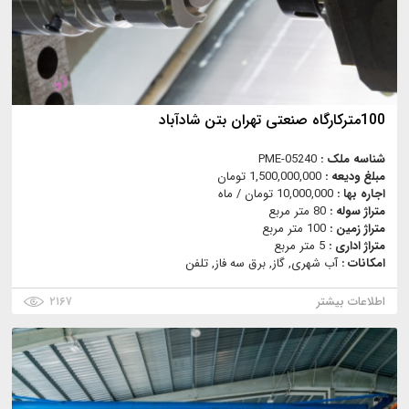
100مترکارگاه صنعتی تهران بتن شادآباد
شناسه ملک :
PME-05240
مبلغ ودیعه :
1,500,000,000 تومان
اجاره بها :
10,000,000 تومان / ماه
متراژ سوله :
80 متر مربع
متراژ زمین :
100 متر مربع
متراژ اداری :
5 متر مربع
امکانات :
آب شهری, گاز, برق سه فاز, تلفن
اطلاعات بیشتر
۲۱۶۷