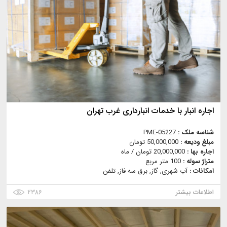
اجاره انبار با خدمات انبارداری غرب تهران
شناسه ملک :
PME-05227
مبلغ ودیعه :
50,000,000 تومان
اجاره بها :
20,000,000 تومان / ماه
متراژ سوله :
100 متر مربع
امکانات :
آب شهری, گاز, برق سه فاز, تلفن
اطلاعات بیشتر
۲۳۸۶