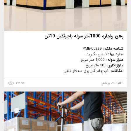
رهن واجاره 1000متر سوله باجرثقیل 10تن
شناسه ملک :
PME-05229
اجاره بها :
تماس بگیرید.
متراژ سوله :
1,000 متر مربع
متراژ اداری :
50 متر مربع
امکانات :
آب چاه, گاز, برق سه فاز, تلفن
اطلاعات بیشتر
۲۵۵۶