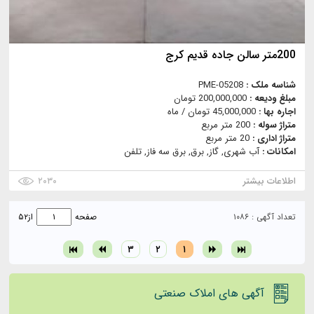
200متر سالن جاده قدیم کرج
شناسه ملک :
PME-05208
مبلغ ودیعه :
200,000,000 تومان
اجاره بها :
45,000,000 تومان / ماه
متراژ سوله :
200 متر مربع
متراژ اداری :
20 متر مربع
امکانات :
آب شهری, گاز, برق, برق سه فاز, تلفن
اطلاعات بیشتر
۲۰۳۰
تعداد آگهی : ۱۰۸۶
صفحه
از
۵۲
۳
۲
۱
آگهی های املاک صنعتی