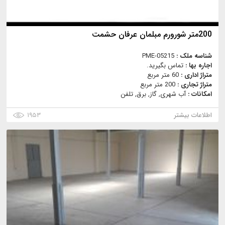
200متر شورورم مبلمان عرفان حشمت
شناسه ملک :
PME-05215
اجاره بها :
تماس بگیرید.
متراژ اداری :
60 متر مربع
متراژ تجاری :
200 متر مربع
امکانات :
آب شهری, گاز, برق, تلفن
اطلاعات بیشتر
۱۹۵۳