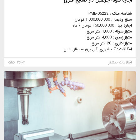
اجاره سوله جرثقیل دار صنایع فلزی
شناسه ملک :
PME-05223
مبلغ ودیعه :
1,000,000,000 تومان
اجاره بها :
160,000,000 تومان / ماه
متراژ سوله :
1,000 متر مربع
متراژ زمین :
4,600 متر مربع
متراژ اداری :
20 متر مربع
امکانات :
آب شهری, گاز, برق سه فاز, تلفن
اطلاعات بیشتر
۲۶۰۲