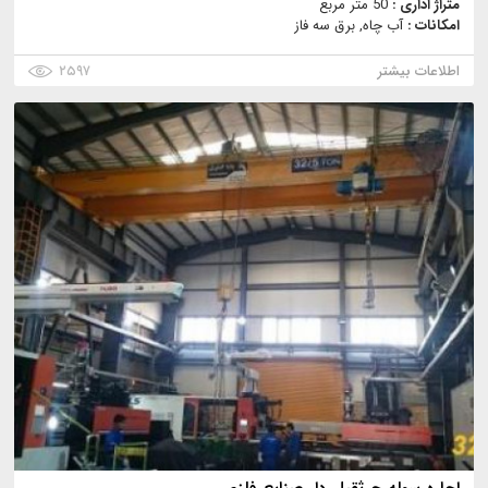
متراژ اداری :
50 متر مربع
امکانات :
آب چاه, برق سه فاز
اطلاعات بیشتر
۲۵۹۷