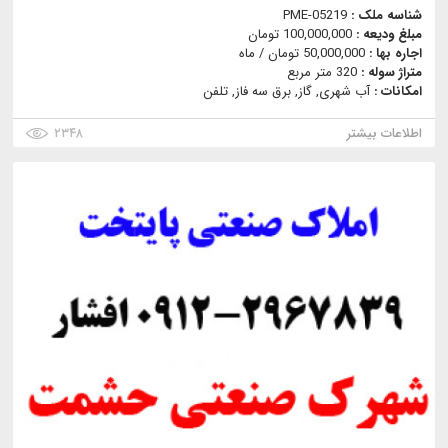
شناسه ملک :
PME-05219
مبلغ ودیعه :
100,000,000 تومان
اجاره بها :
50,000,000 تومان / ماه
متراژ سوله :
320 متر مربع
امکانات :
آب شهری, گاز, برق سه فاز, تلفن
اطلاعات بیشتر
۲۳۴۸