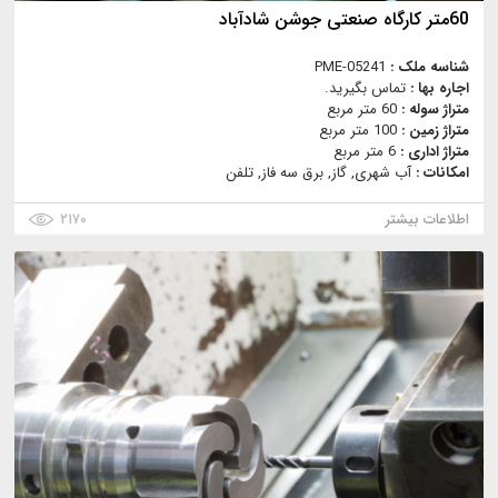
60متر کارگاه صنعتی جوشن شادآباد
شناسه ملک :
PME-05241
اجاره بها :
تماس بگیرید.
متراژ سوله :
60 متر مربع
متراژ زمین :
100 متر مربع
متراژ اداری :
6 متر مربع
امکانات :
آب شهری, گاز, برق سه فاز, تلفن
اطلاعات بیشتر
۲۱۷۰