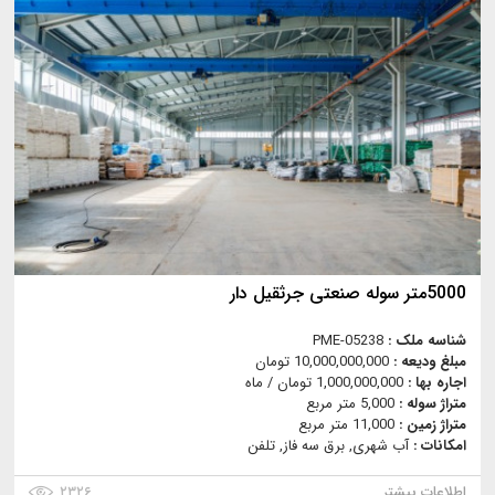
5000متر سوله صنعتی جرثقیل دار
شناسه ملک :
PME-05238
مبلغ ودیعه :
10,000,000,000 تومان
اجاره بها :
1,000,000,000 تومان / ماه
متراژ سوله :
5,000 متر مربع
متراژ زمین :
11,000 متر مربع
امکانات :
آب شهری, برق سه فاز, تلفن
اطلاعات بیشتر
۲۳۲۶