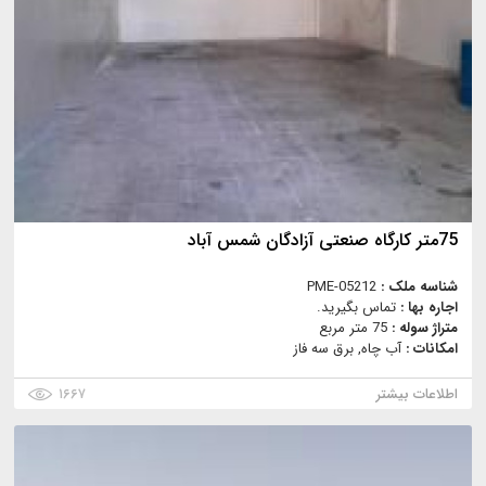
75متر کارگاه صنعتی آزادگان شمس آباد
شناسه ملک :
PME-05212
اجاره بها :
تماس بگیرید.
متراژ سوله :
75 متر مربع
امکانات :
آب چاه, برق سه فاز
اطلاعات بیشتر
۱۶۶۷