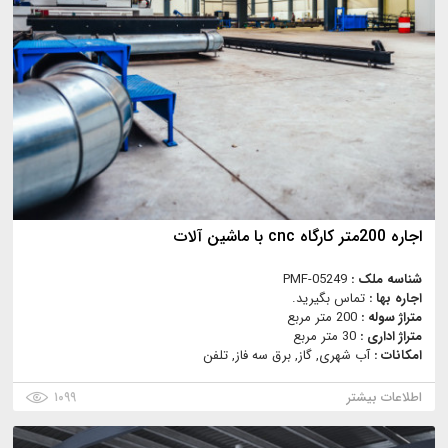
اجاره 200متر کارگاه cnc با ماشین آلات
شناسه ملک :
PMF-05249
اجاره بها :
تماس بگیرید.
متراژ سوله :
200 متر مربع
متراژ اداری :
30 متر مربع
امکانات :
آب شهری, گاز, برق سه فاز, تلفن
اطلاعات بیشتر
۱۰۹۹