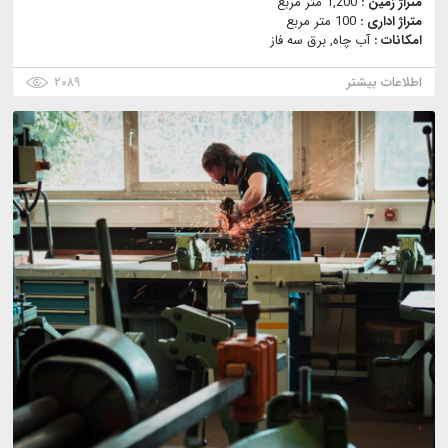
متراژ زمین :
1,200 متر مربع
متراژ اداری :
100 متر مربع
امکانات :
آب چاه, برق سه فاز
اطلاعات بیشتر
۲۰۸۹