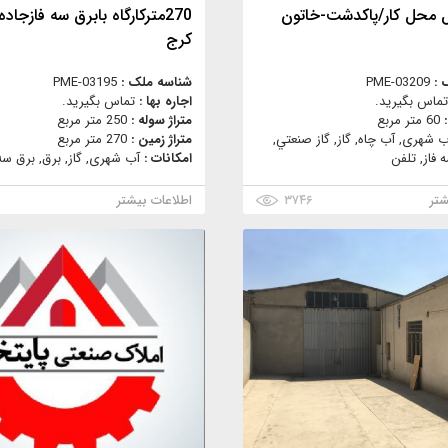
 محل کار/پاکدشت-خاتون
270مترکارگاه بابرق سه فازجاد
کرج
 :
PME-03209
شناسه ملک :
PME-03195
تماس بگیرید.
اجاره بها :
تماس بگیرید.
:
60 متر مربع
متراژ سوله :
250 متر مربع
ب شهری, آب چاه, گاز, گاز صنعتي,
متراژ زمین :
270 متر مربع
 فاز, تلفن
امکانات :
آب شهری, گاز, برق, برق سه 
شتر
۳۷۴۶
اطلاعات بیشتر