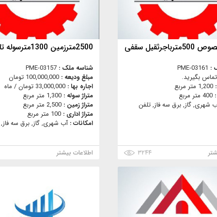
باجرثقیل سقفی
2500مترزمین 1300مترسوله تابلوخور
 :
PME-03161
شناسه ملک :
PME-03157
تماس بگیرید.
مبلغ ودیعه :
100,000,000 تومان
:
1,200 متر مربع
اجاره بها :
33,000,000 تومان / ماه
:
400 متر مربع
متراژ سوله :
1,300 متر مربع
ب شهری, گاز, برق سه فاز, تلفن
متراژ زمین :
2,500 متر مربع
متراژ اداری :
100 متر مربع
امکانات :
آب شهری, گاز, برق سه فاز, 
شتر
۳۲۴۴
اطلاعات بیشتر