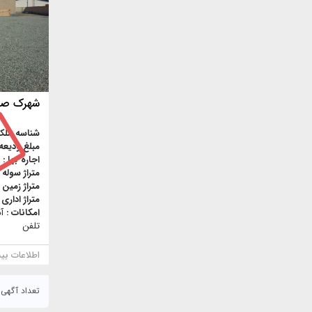
شهرک صنع
شناسه ملک
مبلغ ودیعه
اجاره بها :
متراژ سوله 
متراژ زمین 
متراژ اداری 
امکانات :
آ
تلفن
اطلاعات بی
تعداد آگهی : ۸۶