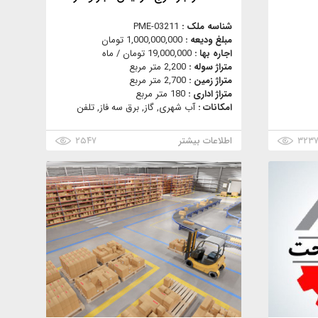
شناسه ملک :
PME-03211
مبلغ ودیعه :
1,000,000,000 تومان
اجاره بها :
19,000,000 تومان / ماه
متراژ سوله :
2,200 متر مربع
متراژ زمین :
2,700 متر مربع
متراژ اداری :
180 متر مربع
امکانات :
آب شهری, گاز, برق سه فاز, تلفن
۳۲۳
اطلاعات بیشتر
۲۵۴۷