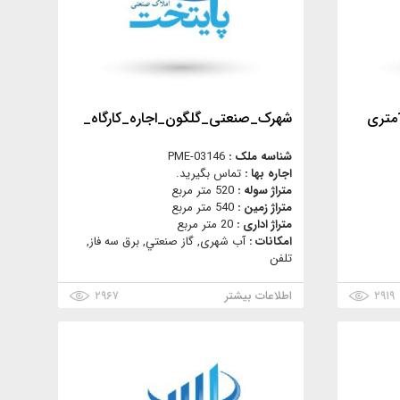
شهرک_صنعتی_گلگون_اجاره_کارگاه_
شناسه ملک :
PME-03146
اجاره بها :
تماس بگیرید.
متراژ سوله :
520 متر مربع
متراژ زمین :
540 متر مربع
متراژ اداری :
20 متر مربع
امکانات :
آب شهری, گاز صنعتي, برق سه فاز,
تلفن
۲۹۱۹
اطلاعات بیشتر
۲۹۶۷