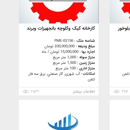
کارخانه کیک وکلوچه باتجهیزات وبرند
شناسه ملک :
PME-03156
مبلغ ودیعه :
200,000,000 تومان
اجاره بها :
15,000,000 تومان / ماه
متراژ سوله :
1,000 متر مربع
متراژ زمین :
1,500 متر مربع
متراژ اداری :
100 متر مربع
تلفن
امکانات :
آب شهری, گاز صنعتي, برق سه فاز,
تلفن
۲۹۱۲
اطلاعات بیشتر
۲۵۳۱