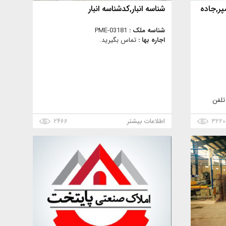
تر1300سوله برق 400آمپر,جاده
شناسه انبار,کدشناسه انبار
شناسه ملک :
PME-03181
اجاره بها :
تماس بگیرید.
تلفن
۳۲۲۰
اطلاعات بیشتر
۲۴۶۶