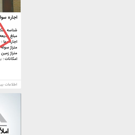
اجاره سول
شناسه ملک
مبلغ ودیعه
اجاره بها :
متراژ سوله 
متراژ زمین 
امکانات :
ب
اطلاعات بی