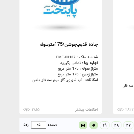
جاده قدیم,جوشن/175مترسوله
شناسه ملک :
PME-03137
اجاره بها :
تماس بگیرید.
متراژ سوله :
175 متر مربع
متراژ زمین :
175 متر مربع
امکانات :
آب شهری, گاز, برق سه فاز, تلفن
ه فاز,
۲۸۲۲
اطلاعات بیشتر
۲۸۱۵
۲۷
۲۸
۲۹
صفحه
از
۵۲