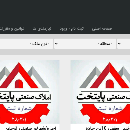
صفحه اصلی
ثبت نام - ورود
نیازمندی ها
قوانین و مقررات
سوله باجرثقیل سقفی 10تن جاده
اجاره/شهرك صنعتي قرچك