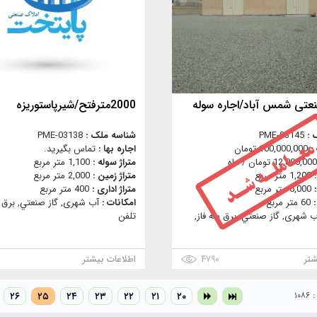
تی شمس آباد/اجاره سوله
2000مترفتح/شیرپاستوریزه
 :
PME-03145
شناسه ملک :
PME-03138
 :
100,000,000 تومان
اجاره بها :
تماس بگیرید.
12,000,000 تومان / ماه
متراژ سوله :
1,100 متر مربع
:
1,200 متر مربع
متراژ زمین :
2,000 متر مربع
:
6,000 متر مربع
متراژ اداری :
400 متر مربع
:
60 متر مربع
امکانات :
آب شهری, گاز صنعتي, برق س
ب شهری, گاز صنعتي, برق سه فاز,
تلفن
شتر
۴۷۹۰
اطلاعات بیشتر
۱۰
۲۰
۲۱
۲۲
۲۳
۲۴
۲۵
۲۶