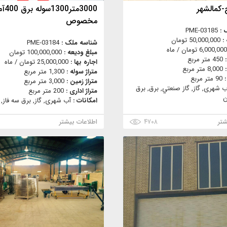
-كمالشهر
3000م
مخصوص
 :
PME-03185
 :
50,000,000 تومان
شناسه ملک :
PME-03184
6,000,000 تومان / ماه
مبلغ ودیعه :
100,000,000 تومان
:
450 متر مربع
اجاره بها :
25,000,000 تومان / ماه
:
8,000 متر مربع
متراژ سوله :
1,300 متر مربع
:
90 متر مربع
متراژ زمین :
3,000 متر مربع
ب شهری, گاز, گاز صنعتي, برق, برق
متراژ اداری :
200 متر مربع
ن
امکانات :
آب شهری, گاز, برق سه فاز, 
شتر
۴۷۰۸
اطلاعات بیشتر