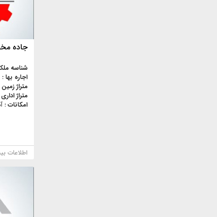
جاده مخصوص 500متر
شناسه ملک
اجاره بها :
متراژ زمین 
متراژ اداری 
امکانات :
آ
اطلاعات بی