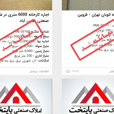
ه اتوبان تهران - قزوین
اجاره کارخانه 6000 متری
صنعتی عباس آباد
 :
PME-03171
 :
100 تومان
شناسه ملک :
PME-03169
3 تومان / ماه
مبلغ ودیعه :
200,000,000 تومان
:
600 متر مربع
اجاره بها :
20,000,000 تومان / ماه
:
3,500 متر مربع
متراژ سوله :
2,000 متر مربع
رق, برق سه فاز
متراژ زمین :
6,000 متر مربع
متراژ اداری :
200 متر مربع
امکانات :
آب شهری, برق, برق سه فاز,
شتر
۲۷۰۶
اطلاعات بیشتر
۳