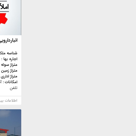
انباردارویی,
شناسه ملک
اجاره بها :
متراژ سوله 
متراژ زمین 
متراژ اداری 
امکانات :
آ
تلفن
اطلاعات بی