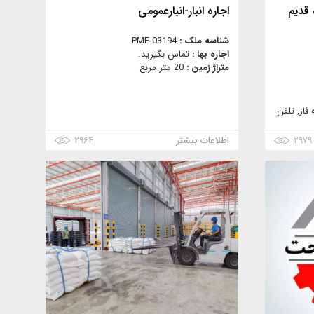
ه قدیم
اجاره انبار-انبارعمومی
شناسه ملک :
PME-03194
اجاره بها :
تماس بگیرید.
متراژ زمین :
20 متر مربع
فاز, تلفن
۲۹۷۹
اطلاعات بیشتر
۲۹۶۴