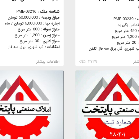
شناسه ملک :
PME-03216
مبلغ ودیعه :
50,000,000 تومان
 :
PME-03239
اجاره بها :
6,000,000 تومان / ماه
تماس بگیرید.
متراژ سوله :
600 متر مربع
:
450 متر مربع
متراژ زمین :
1,200 متر مربع
:
1,200 متر مربع
متراژ اداری :
30 متر مربع
:
20 متر مربع
امکانات :
آب شهری, برق سه فاز
ب شهری, گاز, برق سه فاز, تلفن
شتر
۲۷۳۹
اطلاعات بیشتر
۷