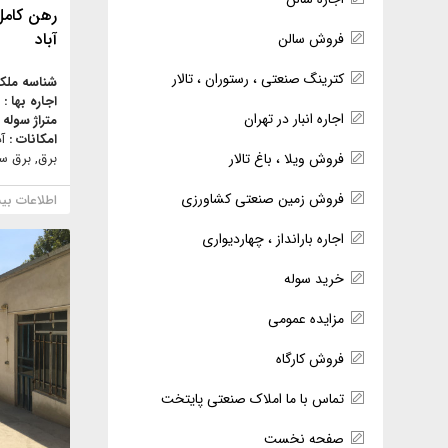
رهن کامل
آباد
فروش سالن
کترینگ صنعتی ، رستوران ، تالار
شناسه ملک
اجاره بها :
اجاره انبار در تهران
متراژ سوله 
امکانات :
آ
برق, برق سه
فروش ویلا ، باغ تالار
فروش زمین صنعتی کشاورزی
اطلاعات بی
اجاره بارانداز ، چهاردیواری
خرید سوله
مزایده عمومی
فروش کارگاه
تماس با ما املاک صنعتی پایتخت
صفحه نخست