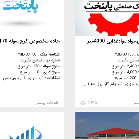
مواد,موادغذایی 4000متر
جاده مخصوص کرج,سوله 170متری
 :
PME-03155
شناسه ملک :
PME-03150
تماس بگیرید.
اجاره بها :
تماس بگیرید.
:
2,400 متر مربع
متراژ سوله :
170 متر مربع
:
4,000 متر مربع
متراژ اداری :
10 متر مربع
:
200 متر مربع
امکانات :
آب شهری, گاز, برق, تلفن
ب شهری, آب چاه, گاز, برق سه فاز,
شتر
۲۹۴۵
اطلاعات بیشتر