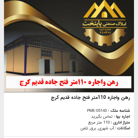
رهن واجاره 110متر فتح جاده قدیم کرج
شناسه ملک :
PME-05143
اجاره بها :
تماس بگیرید.
متراژ اداری :
110 متر مربع
امکانات :
آب شهری, برق, تلفن