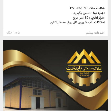
شناسه ملک :
PME-05159
اجاره بها :
تماس بگیرید.
متراژ اداری :
85 متر مربع
امکانات :
آب شهری, گاز, برق سه فاز, تلفن
اطلاعات بیشتر
۱۰۶۵