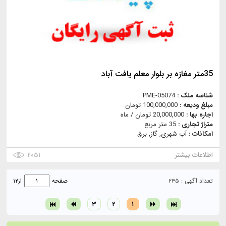
35متر مغازه بر بلوار معلم یافت آباد
شناسه ملک :
PME-05074
مبلغ ودیعه :
100,000,000 تومان
اجاره بها :
20,000,000 تومان / ماه
متراژ تجاری :
35 متر مربع
امکانات :
آب شهری, گاز, برق
اطلاعات بیشتر
۲۰۵۱
تعداد آگهی : ۲۳۵
صفحه
از
۱۲
۳
۲
۱