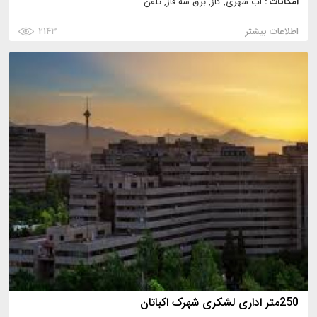
امکانات :
آب شهری, گاز, برق سه فاز, تلفن
اطلاعات بیشتر
۲۱۴۳
250متر اداری لشکری شهرک اکباتان