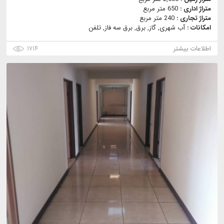
متراژ اداری :
650 متر مربع
متراژ تجاری :
240 متر مربع
امکانات :
آب شهری, گاز, برق, برق سه فاز, تلفن
اطلاعات بیشتر
۱۷۱۴