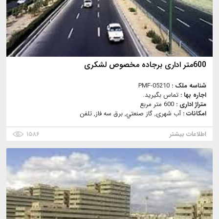
600متر اداری برجاده مخصوص لشکری
شناسه ملک :
PMF-05210
اجاره بها :
تماس بگیرید.
متراژ اداری :
600 متر مربع
امکانات :
آب شهری, گاز صنعتي, برق سه فاز, تلفن
اطلاعات بیشتر
۱۵۸۶