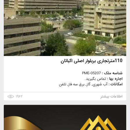
110مترتجاری بربلوار اصلی اکباتان
شناسه ملک :
PME-05207
اجاره بها :
تماس بگیرید.
امکانات :
آب شهری, گاز, برق سه فاز, تلفن
اطلاعات بیشتر
۱۹۶۲