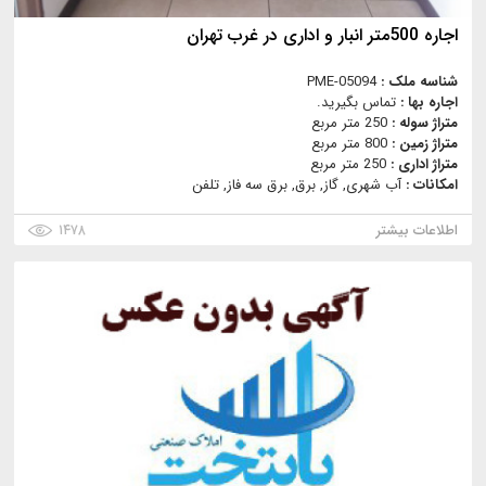
اجاره 500متر انبار و اداری در غرب تهران
شناسه ملک :
PME-05094
اجاره بها :
تماس بگیرید.
متراژ سوله :
250 متر مربع
متراژ زمین :
800 متر مربع
متراژ اداری :
250 متر مربع
امکانات :
آب شهری, گاز, برق, برق سه فاز, تلفن
اطلاعات بیشتر
۱۴۷۸