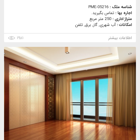
شناسه ملک :
PME-05216
اجاره بها :
تماس بگیرید.
متراژ اداری :
250 متر مربع
امکانات :
آب شهری, گاز, برق, تلفن
اطلاعات بیشتر
۱۹۸۱