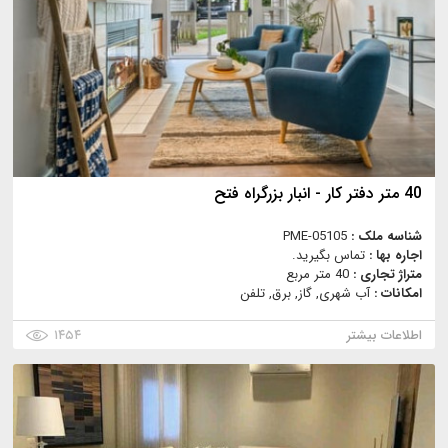
40 متر دفتر کار - انبار بزرگراه فتح
شناسه ملک :
PME-05105
اجاره بها :
تماس بگیرید.
متراژ تجاری :
40 متر مربع
امکانات :
آب شهری, گاز, برق, تلفن
اطلاعات بیشتر
۱۴۵۴