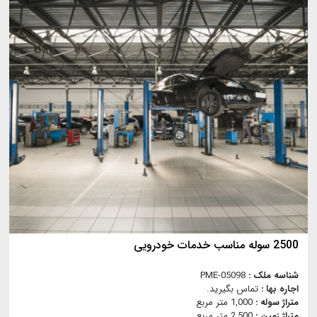
2500 سوله مناسب خدمات خودرویی
شناسه ملک :
PME-05098
اجاره بها :
تماس بگیرید.
متراژ سوله :
1,000 متر مربع
متراژ زمین :
2,500 متر مربع