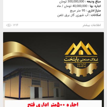
مبلغ ودیعه :
300,000,000 تومان
اجاره بها :
40,000,000 تومان / ماه
متراژ اداری :
95 متر مربع
امکانات :
آب شهری, گاز, برق, تلفن
اطلاعات بیشتر
۱۲۱۴