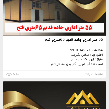
55 متر اداری جاده قدیم 65متری فتح
شناسه ملک :
PMF-05145
اجاره بها :
تماس بگیرید.
متراژ اداری :
55 متر مربع
امکانات :
آب شهری, گاز, برق سه فاز, تلفن
اطلاعات بیشتر
۱۰۶۰