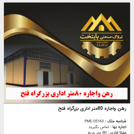
رهن واجاره 80متر اداری بزرگراه فتح
شناسه ملک :
PME-05163
اجاره بها :
تماس بگیرید.
متراژ اداری :
80 متر مربع