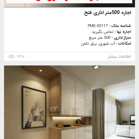
اجاره 500متر اداری فتح
شناسه ملک :
PME-05117
اجاره بها :
تماس بگیرید.
متراژ اداری :
500 متر مربع
امکانات :
آب شهری, برق, تلفن
اطلاعات بیشتر
۱۲۲۸