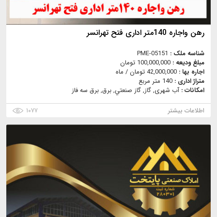
رهن واجاره 140متر اداری فتح تهرانسر
شناسه ملک :
PME-05151
مبلغ ودیعه :
100,000,000 تومان
اجاره بها :
42,000,000 تومان / ماه
متراژ اداری :
140 متر مربع
امکانات :
آب شهری, گاز, گاز صنعتي, برق, برق سه فاز
اطلاعات بیشتر
۱۰۷۷