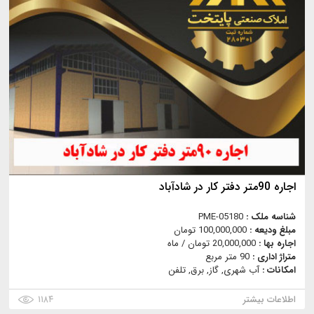
اجاره 90متر دفتر کار در شادآباد
شناسه ملک :
PME-05180
مبلغ ودیعه :
100,000,000 تومان
اجاره بها :
20,000,000 تومان / ماه
متراژ اداری :
90 متر مربع
امکانات :
آب شهری, گاز, برق, تلفن
اطلاعات بیشتر
۱۱۸۴