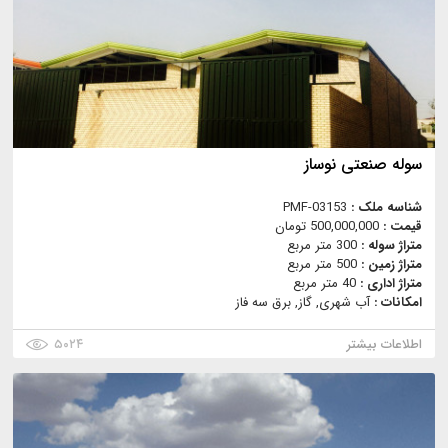
سوله صنعتى نوساز
شناسه ملک :
PMF-03153
قیمت :
500,000,000 تومان
متراژ سوله :
300 متر مربع
متراژ زمین :
500 متر مربع
متراژ اداری :
40 متر مربع
امکانات :
آب شهری, گاز, برق سه فاز
اطلاعات بیشتر
۵۰۲۴