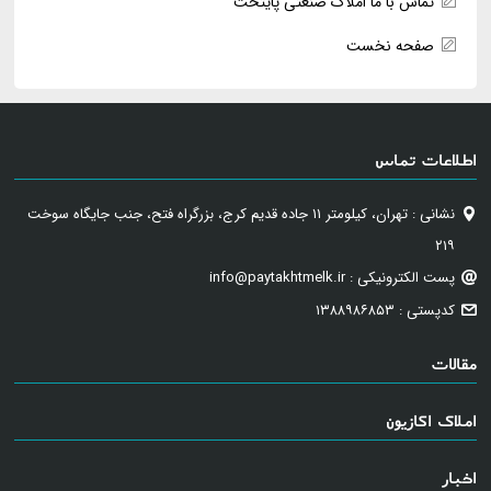
تماس با ما املاک صنعتی پایتخت
صفحه نخست
اطلاعات تماس
نشانی : تهران، کیلومتر ۱۱ جاده قدیم کرج، بزرگراه فتح، جنب جایگاه سوخت
۲۱۹
پست الکترونیکی : info@paytakhtmelk.ir
کدپستی : ۱۳۸۸۹۸۶۸۵۳
مقالات
املاک اکازیون
اخبار