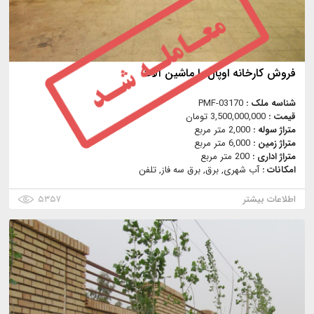
فروش کارخانه اوپال با ماشین آلات
شناسه ملک :
PMF-03170
قیمت :
3,500,000,000 تومان
متراژ سوله :
2,000 متر مربع
متراژ زمین :
6,000 متر مربع
متراژ اداری :
200 متر مربع
امکانات :
آب شهری, برق, برق سه فاز, تلفن
اطلاعات بیشتر
۵۳۵۷