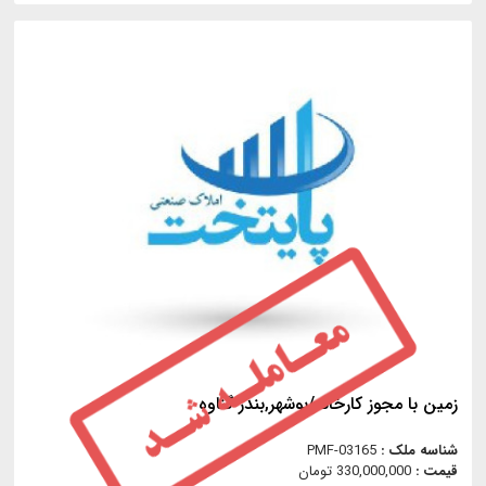
زمین با مجوز کارخانه/بوشهر,بندر گناوه
شناسه ملک :
PMF-03165
قیمت :
330,000,000 تومان