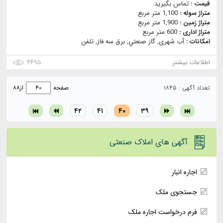
قیمت :
تماس بگیرید.
متراژ سوله :
1,100 متر مربع
متراژ زمین :
1,900 متر مربع
متراژ اداری :
600 متر مربع
امکانات :
آب شهری, گاز صنعتي, برق سه فاز, تلفن
اطلاعات بیشتر
۴۴۹۵
تعداد آگهی : ۱۸۴۵
صفحه
از
۸۸
۴۲
۴۱
۴۰
۳۹
آگهی های املاک صنعتی
اجاره انبار
جستجوی ملک
فرم درخواست اجاره ملک