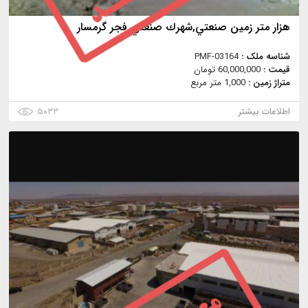
هزار متر زمين صنعتي,شهرك صنعتي فجر گرمسار
شناسه ملک :
PMF-03164
قیمت :
60,000,000 تومان
متراژ زمین :
1,000 متر مربع
اطلاعات بیشتر
۵۰۳۳