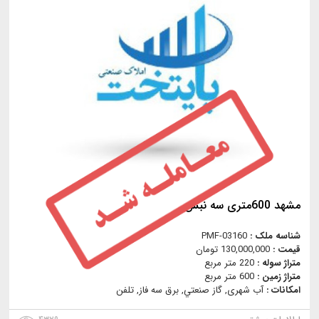
مشهد 600متری سه نبش
شناسه ملک :
PMF-03160
قیمت :
130,000,000 تومان
متراژ سوله :
220 متر مربع
متراژ زمین :
600 متر مربع
امکانات :
آب شهری, گاز صنعتي, برق سه فاز, تلفن