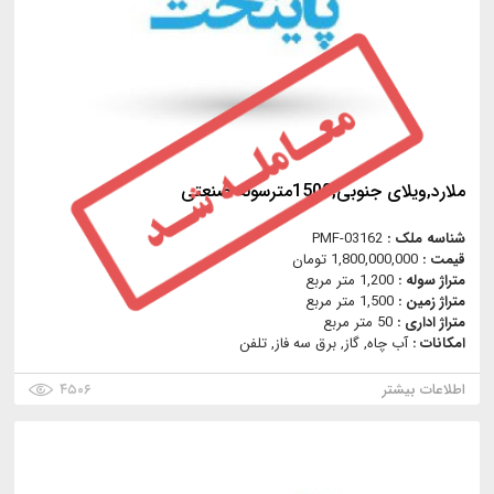
ملارد,ویلای جنوبی,1500مترسوله صنعتی
شناسه ملک :
PMF-03162
قیمت :
1,800,000,000 تومان
متراژ سوله :
1,200 متر مربع
متراژ زمین :
1,500 متر مربع
متراژ اداری :
50 متر مربع
امکانات :
آب چاه, گاز, برق سه فاز, تلفن
اطلاعات بیشتر
۴۵۰۶