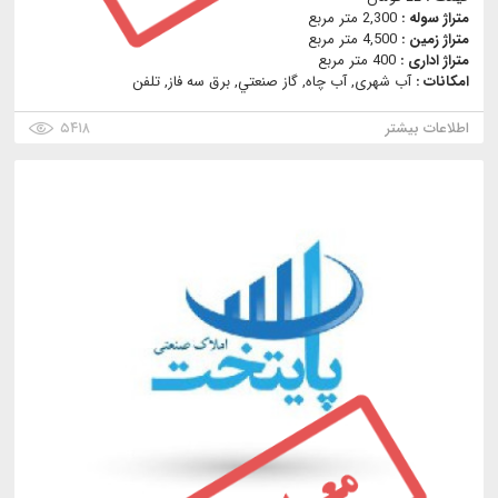
متراژ سوله :
2,300 متر مربع
متراژ زمین :
4,500 متر مربع
متراژ اداری :
400 متر مربع
امکانات :
آب شهری, آب چاه, گاز صنعتي, برق سه فاز, تلفن
اطلاعات بیشتر
۵۴۱۸