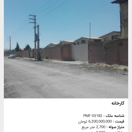
کارخانه
شناسه ملک :
PMF-03182
قیمت :
6,200,000,000 تومان
متراژ سوله :
2,700 متر مربع