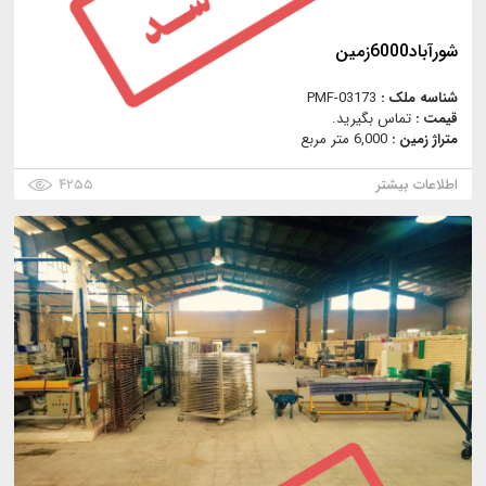
شورآباد6000زمین
شناسه ملک :
PMF-03173
قیمت :
تماس بگیرید.
متراژ زمین :
6,000 متر مربع
اطلاعات بیشتر
۴۲۵۵