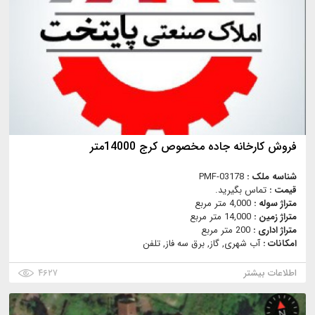
فروش کارخانه جاده مخصوص کرج 14000متر
شناسه ملک :
PMF-03178
قیمت :
تماس بگیرید.
متراژ سوله :
4,000 متر مربع
متراژ زمین :
14,000 متر مربع
متراژ اداری :
200 متر مربع
امکانات :
آب شهری, گاز, برق سه فاز, تلفن
اطلاعات بیشتر
۴۶۲۷