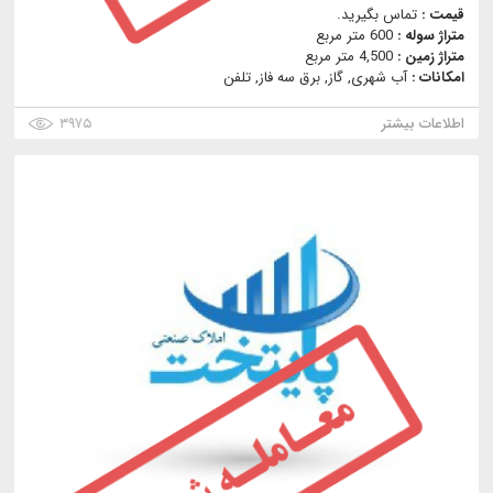
قیمت :
تماس بگیرید.
متراژ سوله :
600 متر مربع
متراژ زمین :
4,500 متر مربع
امکانات :
آب شهری, گاز, برق سه فاز, تلفن
اطلاعات بیشتر
۳۹۷۵