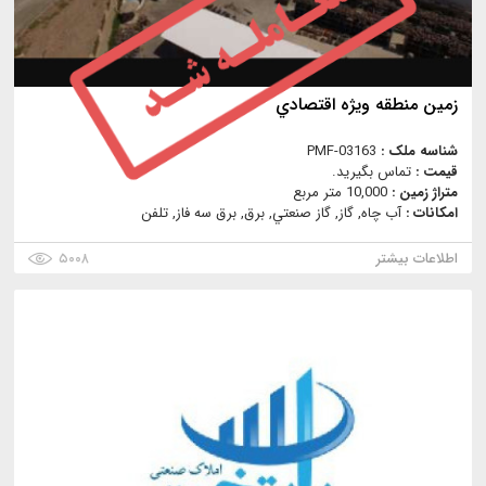
زمين منطقه ويژه اقتصادي
شناسه ملک :
PMF-03163
قیمت :
تماس بگیرید.
متراژ زمین :
10,000 متر مربع
امکانات :
آب چاه, گاز, گاز صنعتي, برق, برق سه فاز, تلفن
اطلاعات بیشتر
۵۰۰۸