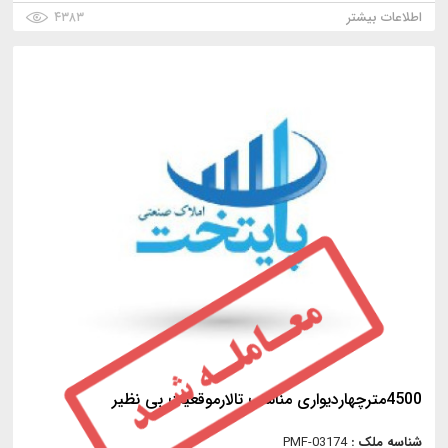
اطلاعات بیشتر
۴۳۸۳
4500مترچهاردیواری مناسب تالارموقعیت بی نظیر
شناسه ملک :
PMF-03174