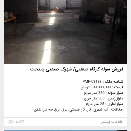
فروش سوله کارگاه صنعتی/ شهرک صنعتی پایتخت
شناسه ملک :
PMF-03183
قیمت :
199,000,000 تومان
متراژ سوله :
220 متر مربع
متراژ زمین :
500 متر مربع
متراژ اداری :
25 متر مربع
امکانات :
آب شهری, گاز, گاز صنعتي, برق, برق سه فاز, تلفن
اطلاعات بیشتر
۵۵۷۱