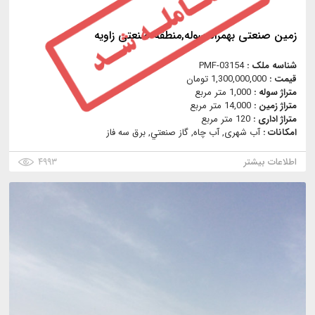
زمین صنعتی بهمراه سوله,منطقه صنعتی زاویه
شناسه ملک :
PMF-03154
قیمت :
1,300,000,000 تومان
متراژ سوله :
1,000 متر مربع
متراژ زمین :
14,000 متر مربع
متراژ اداری :
120 متر مربع
امکانات :
آب شهری, آب چاه, گاز صنعتي, برق سه فاز
اطلاعات بیشتر
۴۹۹۳