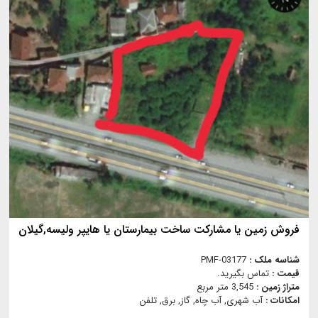
فروش زمين يا مشاركت ساخت بيمارستان يا هايپر وليسه,گیلان
شناسه ملک :
PMF-03177
قیمت :
تماس بگیرید.
متراژ زمین :
3,545 متر مربع
امکانات :
آب شهری, آب چاه, گاز, برق, تلفن