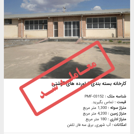
کارخانه بسته بندی فراورده های گوشتی
شناسه ملک :
PMF-03152
قیمت :
تماس بگیرید.
متراژ سوله :
1,300 متر مربع
متراژ زمین :
4,200 متر مربع
متراژ اداری :
180 متر مربع
امکانات :
آب شهری, برق سه فاز, تلفن