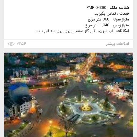
شناسه ملک :
PMF-04380
قیمت :
تماس بگیرید.
متراژ سوله :
360 متر مربع
متراژ زمین :
1,040 متر مربع
امکانات :
آب شهری, گاز, گاز صنعتي, برق, برق سه فاز, تلفن
اطلاعات بیشتر
۳۲۵۴