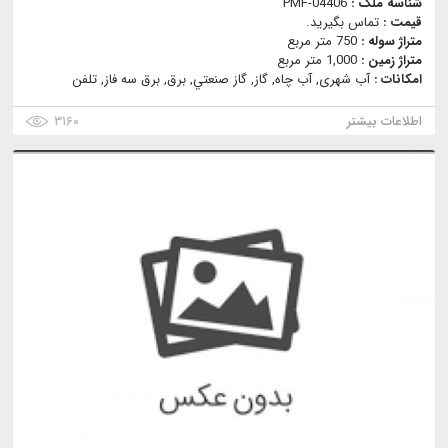
شناسه ملک :
PMF-04406
قیمت :
تماس بگیرید.
متراژ سوله :
750 متر مربع
متراژ زمین :
1,000 متر مربع
امکانات :
آب شهری, آب چاه, گاز, گاز صنعتي, برق, برق سه فاز, تلفن
اطلاعات بیشتر
۳۱۶۰