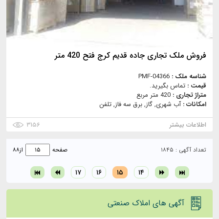
فروش ملک تجاری جاده قدیم کرج فتح 420 متر
شناسه ملک :
PMF-04366
قیمت :
تماس بگیرید.
متراژ تجاری :
420 متر مربع
امکانات :
آب شهری, گاز, برق سه فاز, تلفن
اطلاعات بیشتر
۳۱۵۶
تعداد آگهی : ۱۸۴۵
صفحه
از
۸۸
۱۷
۱۶
۱۵
۱۴
آگهی های املاک صنعتی