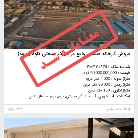
فروش کارخانه صنعتی واقع در شهرک صنعتی کاوه (ساوه)
شناسه ملک :
PMF-04374
قیمت :
60,000,000,000 تومان
متراژ سوله :
4,000 متر مربع
متراژ زمین :
30,000 متر مربع
متراژ اداری :
150 متر مربع
امکانات :
آب شهری, آب چاه, گاز صنعتي, برق, برق سه فاز, تلفن
اطلاعات بیشتر
۳۷۲۰