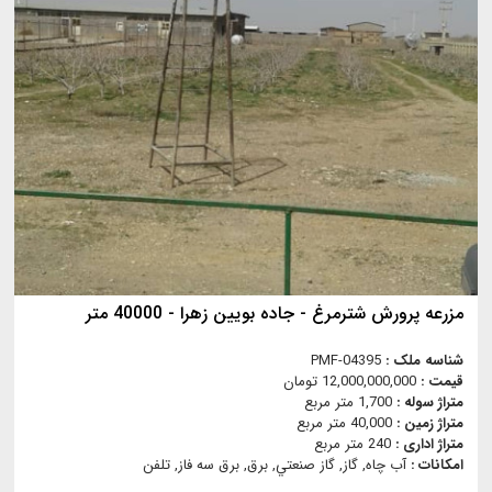
مزرعه پرورش شترمرغ - جاده بویین زهرا - 40000 متر
شناسه ملک :
PMF-04395
قیمت :
12,000,000,000 تومان
متراژ سوله :
1,700 متر مربع
متراژ زمین :
40,000 متر مربع
متراژ اداری :
240 متر مربع
امکانات :
آب چاه, گاز, گاز صنعتي, برق, برق سه فاز, تلفن