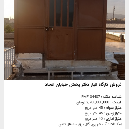
فروش کارگاه انبار دفتر پخش خیابان اتحاد
شناسه ملک :
PMF-04407
قیمت :
2,700,000,000 تومان
متراژ سوله :
45 متر مربع
متراژ زمین :
45 متر مربع
متراژ اداری :
40 متر مربع
امکانات :
آب شهری, گاز, برق سه فاز, تلفن