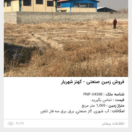
فروش زمين صنعتی - کهنز شهریار
شناسه ملک :
PMF-04388
قیمت :
تماس بگیرید.
متراژ زمین :
1,069 متر مربع
امکانات :
آب شهری, گاز صنعتي, برق, برق سه فاز, تلفن
اطلاعات بیشتر
۳۰۲۶