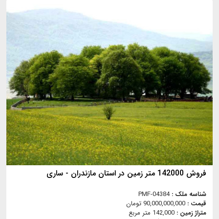
فروش 142000 متر زمین در استان مازندران - ساری
شناسه ملک :
PMF-04384
قیمت :
90,000,000,000 تومان
متراژ زمین :
142,000 متر مربع