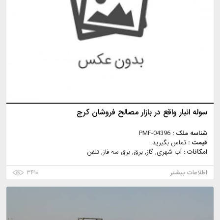
سوله انبار واقع در بازار مصالح فروشان کرج
شناسه ملک :
PMF-04396
قیمت :
تماس بگیرید.
امکانات :
آب شهری, گاز, برق, برق سه فاز, تلفن
اطلاعات بیشتر
۳۴۱۰