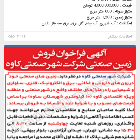
قیمت :
4,000,000,000 تومان
متراژ سوله :
600 متر مربع
متراژ زمین :
1,200 متر مربع
امکانات :
آب شهری, آب چاه, گاز, برق, برق سه فاز, تلفن
اطلاعات بیشتر
۳۲۴۴