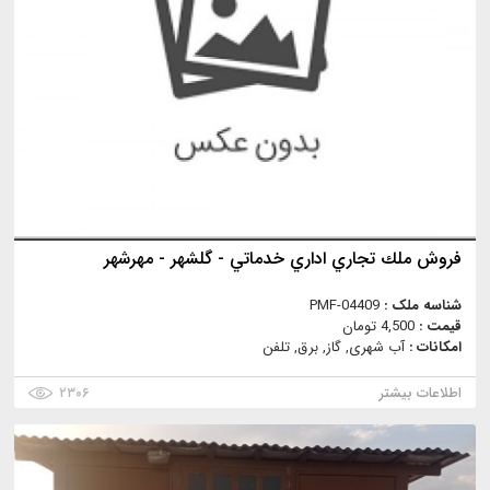
فروش ملك تجاري اداري خدماتي - گلشهر - مهرشهر
شناسه ملک :
PMF-04409
قیمت :
4,500 تومان
امکانات :
آب شهری, گاز, برق, تلفن
اطلاعات بیشتر
۲۳۰۶