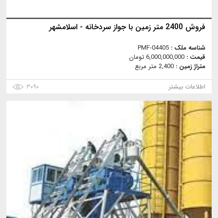
فروش 2400 متر زمین با جواز سردخانه - اسلامشهر
شناسه ملک :
PMF-04405
قیمت :
6,000,000,000 تومان
متراژ زمین :
2,400 متر مربع
اطلاعات بیشتر
۳۰۹۰