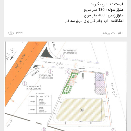
قیمت :
تماس بگیرید.
متراژ سوله :
130 متر مربع
متراژ زمین :
400 متر مربع
امکانات :
آب چاه, گاز, برق, برق سه فاز
اطلاعات بیشتر
۳۲۲۱