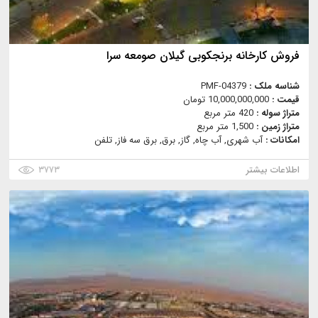
فروش کارخانه برنجکوبی گیلان صومعه سرا
شناسه ملک :
PMF-04379
قیمت :
10,000,000,000 تومان
متراژ سوله :
420 متر مربع
متراژ زمین :
1,500 متر مربع
امکانات :
آب شهری, آب چاه, گاز, برق, برق سه فاز, تلفن
اطلاعات بیشتر
۳۷۷۳