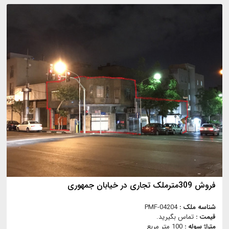
فروش 309مترملک تجاری در خیابان جمهوری
شناسه ملک :
PMF-04204
قیمت :
تماس بگیرید.
متراژ سوله :
100 متر مربع