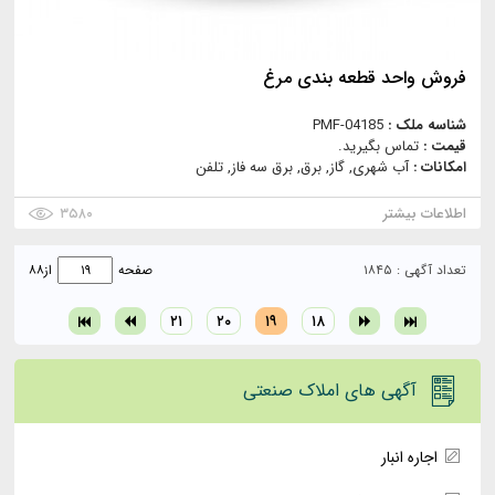
فروش واحد قطعه بندی مرغ
شناسه ملک :
PMF-04185
قیمت :
تماس بگیرید.
امکانات :
آب شهری, گاز, برق, برق سه فاز, تلفن
اطلاعات بیشتر
۳۵۸۰
تعداد آگهی : ۱۸۴۵
صفحه
از
۸۸
۲۱
۲۰
۱۹
۱۸
آگهی های املاک صنعتی
اجاره انبار