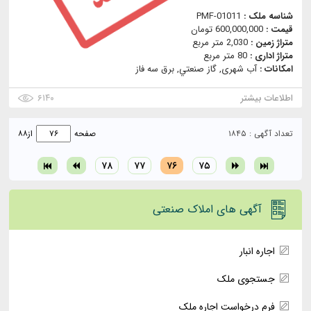
شناسه ملک :
PMF-01011
قیمت :
600,000,000 تومان
متراژ زمین :
2,030 متر مربع
متراژ اداری :
80 متر مربع
امکانات :
آب شهری, گاز صنعتي, برق سه فاز
اطلاعات بیشتر
۶۱۴۰
تعداد آگهی : ۱۸۴۵
صفحه
از
۸۸
۷۸
۷۷
۷۶
۷۵
آگهی های املاک صنعتی
اجاره انبار
جستجوی ملک
فرم درخواست اجاره ملک