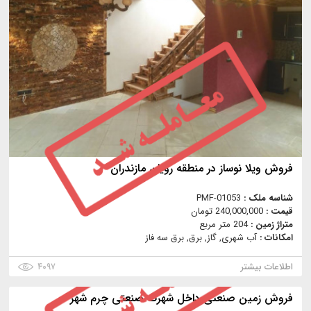
فروش ویلا نوساز در منطقه رویان مازندران
شناسه ملک :
PMF-01053
قیمت :
240,000,000 تومان
متراژ زمین :
204 متر مربع
امکانات :
آب شهری, گاز, برق, برق سه فاز
اطلاعات بیشتر
۴۰۹۷
فروش زمین صنعتی داخل شهرک صنعتی چرم شهر