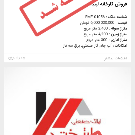
فروش كارخانه لبنيات
شناسه ملک :
PMF-01056
قیمت :
6,000,000,000 تومان
متراژ سوله :
2,400 متر مربع
متراژ زمین :
4,200 متر مربع
متراژ اداری :
300 متر مربع
امکانات :
آب چاه, گاز صنعتي, برق سه فاز
اطلاعات بیشتر
۴۶۲۵