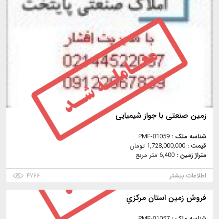
زمین صنعتی با جواز شیمیایی
شناسه ملک :
PMF-01059
قیمت :
1,728,000,000 تومان
متراژ زمین :
6,400 متر مربع
اطلاعات بیشتر
۴۷۶۶
فروش زمین استان مركزي
شناسه ملک :
PMF-01057