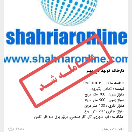
کارخانه تولید نخ بیلر
شناسه ملک :
PMF-01019
قیمت :
تماس بگیرید.
متراژ سوله :
700 متر مربع
متراژ زمین :
900 متر مربع
متراژ اداری :
100 متر مربع
متراژ تجاری :
20 متر مربع
امکانات :
آب شهری, گاز, گاز صنعتي, برق, برق سه فاز, تلفن
اطلاعات بیشتر
۴۶۵۶