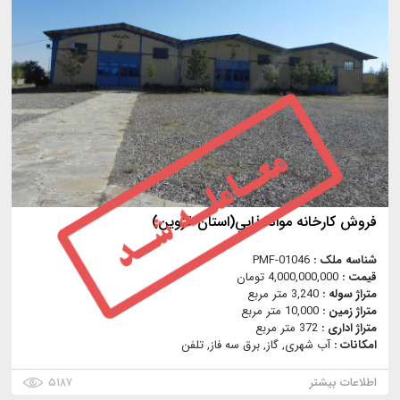
فروش كارخانه موادغذايي(استان قزوين)
شناسه ملک :
PMF-01046
قیمت :
4,000,000,000 تومان
متراژ سوله :
3,240 متر مربع
متراژ زمین :
10,000 متر مربع
متراژ اداری :
372 متر مربع
امکانات :
آب شهری, گاز, برق سه فاز, تلفن
اطلاعات بیشتر
۵۱۸۷