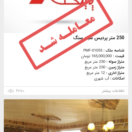
250 متر پرديس سياه سنگ
شناسه ملک :
PMF-01055
قیمت :
165,000,000 تومان
متراژ سوله :
250 متر مربع
متراژ زمین :
250 متر مربع
متراژ اداری :
12 متر مربع
امکانات :
آب شهری
اطلاعات بیشتر
۴۶۵۰