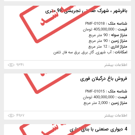
باقرشهر ، شهرک صنعتی تجریشی 90 متری
شناسه ملک :
PMF-01018
قیمت :
405,000,000 تومان
متراژ سوله :
90 متر مربع
متراژ زمین :
90 متر مربع
متراژ اداری :
12 متر مربع
امکانات :
آب شهری, گاز, برق, برق سه فاز, تلفن
اطلاعات بیشتر
۹۳۴۱
فروش باغ درگيلان فوری
شناسه ملک :
PMF-01015
قیمت :
400,000,000 تومان
متراژ زمین :
2,000 متر مربع
اطلاعات بیشتر
۴۹۶۷
4 دیواری صنعتی با بنای اداری