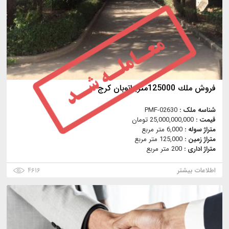
فروش ملك 125000متربراتوبان كرج
شناسه ملک :
PMF-02630
قیمت :
25,000,000,000 تومان
متراژ سوله :
6,000 متر مربع
متراژ زمین :
125,000 متر مربع
متراژ اداری :
200 متر مربع
اطلاعات بیشتر
۴۶۱۶