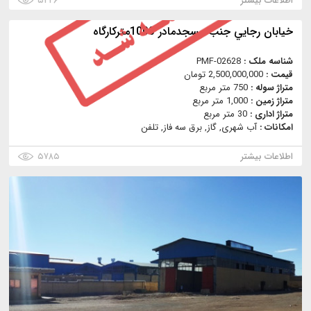
اطلاعات بیشتر
۵۲۲۶
خيابان رجايي جنب مسجدمادر 1000متركارگاه
شناسه ملک :
PMF-02628
قیمت :
2,500,000,000 تومان
متراژ سوله :
750 متر مربع
متراژ زمین :
1,000 متر مربع
متراژ اداری :
30 متر مربع
امکانات :
آب شهری, گاز, برق سه فاز, تلفن
اطلاعات بیشتر
۵۷۸۵