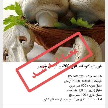
فرروش كارخانه قارچ 200تن درسال شهريار
شناسه ملک :
PMF-02623
قیمت :
2,000,000,000 تومان
متراژ سوله :
600 متر مربع
متراژ زمین :
1,000 متر مربع
متراژ اداری :
100 متر مربع
امکانات :
آب شهری, آب چاه, برق سه فاز, تلفن