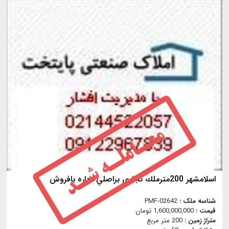
اسلامشهر 200مترملك تجاري براصلي اجاره يافروش
شناسه ملک :
PMF-02642
قیمت :
1,600,000,000 تومان
متراژ زمین :
200 متر مربع