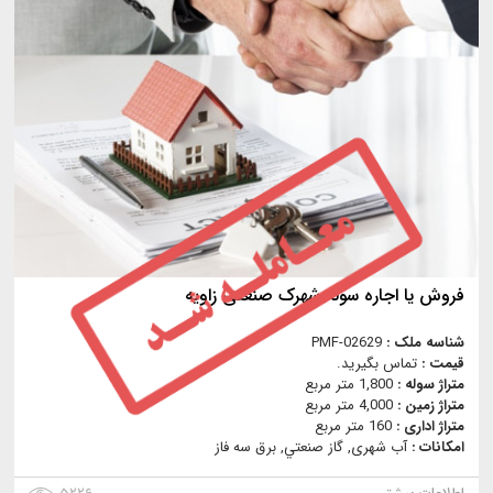
فروش یا اجاره سوله شهرک صنعتی زاویه
شناسه ملک :
PMF-02629
قیمت :
تماس بگیرید.
متراژ سوله :
1,800 متر مربع
متراژ زمین :
4,000 متر مربع
متراژ اداری :
160 متر مربع
امکانات :
آب شهری, گاز صنعتي, برق سه فاز