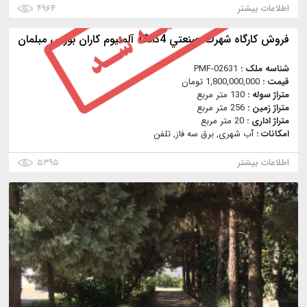
اطلاعات بیشتر
۴۹۶۴
فروش كارگاه شهرك صنعتي 4دانگه آلمنيوم كاران بورس مبلمان
شناسه ملک :
PMF-02631
قیمت :
1,800,000,000 تومان
متراژ سوله :
130 متر مربع
متراژ زمین :
256 متر مربع
متراژ اداری :
20 متر مربع
امکانات :
آب شهری, برق سه فاز, تلفن
اطلاعات بیشتر
۵۳۹۵