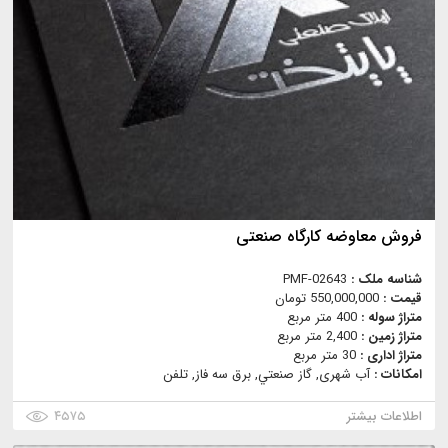
فروش معاوضه کارگاه صنعتی
شناسه ملک :
PMF-02643
قیمت :
550,000,000 تومان
متراژ سوله :
400 متر مربع
متراژ زمین :
2,400 متر مربع
متراژ اداری :
30 متر مربع
امکانات :
آب شهری, گاز صنعتي, برق سه فاز, تلفن
اطلاعات بیشتر
۴۵۷۵