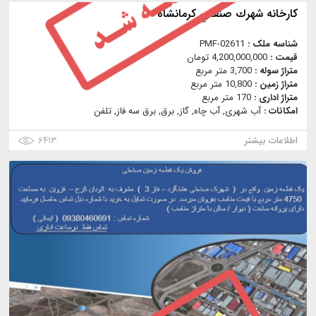
كارخانه شهرك صنعتي كرمانشاه
شناسه ملک :
PMF-02611
قیمت :
4,200,000,000 تومان
متراژ سوله :
3,700 متر مربع
متراژ زمین :
10,800 متر مربع
متراژ اداری :
170 متر مربع
امکانات :
آب شهری, آب چاه, گاز, برق, برق سه فاز, تلفن
اطلاعات بیشتر
۶۴۱۳