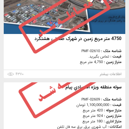
4750 متر مربع زمین در شهرک صنعتی هشتگرد
شناسه ملک :
PMF-02610
قیمت :
تماس بگیرید.
متراژ زمین :
4,750 متر مربع
اطلاعات بیشتر
۴۳۷۰
سوله منطقه ويژه اقتصادي پيام
شناسه ملک :
PMF-02609
قیمت :
1,100,000,000 تومان
متراژ سوله :
420 متر مربع
متراژ زمین :
924 متر مربع
متراژ اداری :
180 متر مربع
امکانات :
آب شهری, برق, برق سه فاز, تلفن