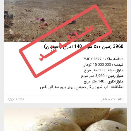
3960 زمین ۵۰۰ سوله 140 اداري (اصفهان)
شناسه ملک :
PMF-02627
قیمت :
15,000,000 تومان
متراژ سوله :
500 متر مربع
متراژ زمین :
3,960 متر مربع
متراژ اداری :
140 متر مربع
امکانات :
آب شهری, گاز صنعتي, برق, برق سه فاز, تلفن
اطلاعات بیشتر
۶۹۵۸