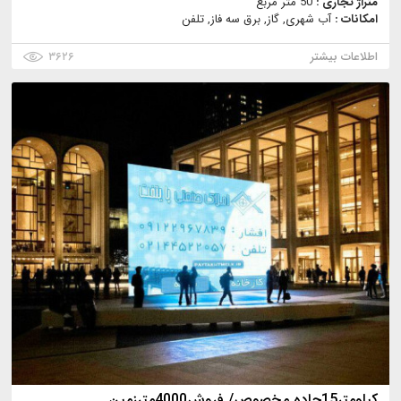
متراژ تجاری :
50 متر مربع
امکانات :
آب شهری, گاز, برق سه فاز, تلفن
اطلاعات بیشتر
۳۶۲۶
كيلومتر15جاده مخصوص/ فروش4000مترزمين