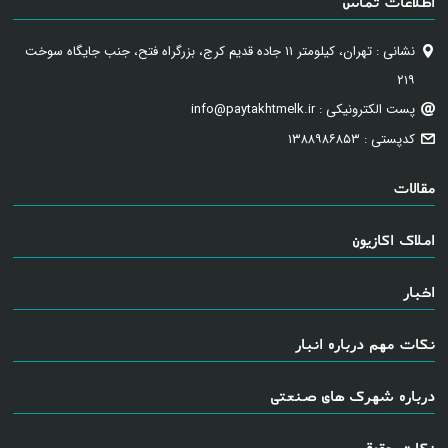
اطلاعات تماس
نشانی : تهران، کیلومتر ۱۱ جاده قدیم کرج، بزرگراه فتح، جنب جایگاه سوخت
۲۱۹
پست الکترونیکی : info@paytakhtmelk.ir
کدپستی : ۱۳۸۸۹۸۶۸۵۳
مقالات
املاک اکازیون
اخبار
نکات مهم درباره انبار
درباره شهرک های صنعتی
نکات حقوقی