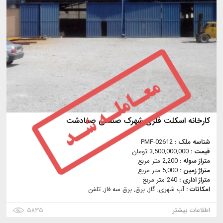
کارخانه اسکلت فلزی شهرک صنعتی صفادشت
شناسه ملک :
PMF-02612
قیمت :
3,500,000,000 تومان
متراژ سوله :
2,200 متر مربع
متراژ زمین :
5,000 متر مربع
متراژ اداری :
240 متر مربع
امکانات :
آب شهری, گاز, برق, برق سه فاز, تلفن
اطلاعات بیشتر
۵۸۳۵