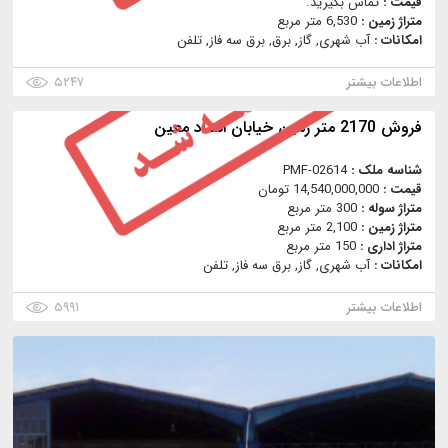
قیمت :
تماس بگیرید.
متراژ زمین :
6,530 متر مربع
امکانات :
آب شهری, گاز, برق, برق سه فاز, تلفن
اطلاعات بیشتر
۵۲۴۷
فروش 2170 متر زمین خیابان استاد معین
شناسه ملک :
PMF-02614
قیمت :
14,540,000,000 تومان
متراژ سوله :
300 متر مربع
متراژ زمین :
2,100 متر مربع
متراژ اداری :
150 متر مربع
امکانات :
آب شهری, گاز, برق سه فاز, تلفن
اطلاعات بیشتر
۵۹۹۱