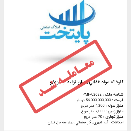
كارخانه مواد غذايي/تهران توليد آبميوه/و...
شناسه ملک :
PMF-02632
قیمت :
56,000,000,000 تومان
متراژ سوله :
4,200 متر مربع
متراژ زمین :
7,000 متر مربع
متراژ تجاری :
70 متر مربع
امکانات :
آب شهری, گاز صنعتي, برق سه فاز, تلفن