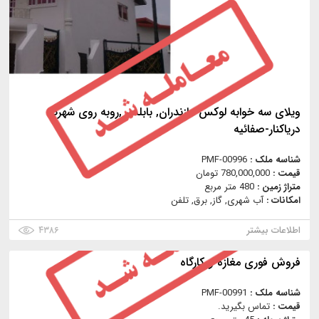
ویلای سه خوابه لوکس مازندران, بابلسر ,روبه روی شهرک
دریاکنار-صفائیه
شناسه ملک :
PMF-00996
قیمت :
780,000,000 تومان
متراژ زمین :
480 متر مربع
امکانات :
آب شهری, گاز, برق, تلفن
اطلاعات بیشتر
۴۳۸۶
فروش فوری مغازه و کارگاه
شناسه ملک :
PMF-00991
قیمت :
تماس بگیرید.