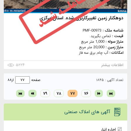
دوهکتار زمین تغییرکاربری شده. استان مركزي
شناسه ملک :
PMF-00973
قیمت :
تماس بگیرید.
متراژ سوله :
1,000 متر مربع
متراژ زمین :
20,000 متر مربع
امکانات :
آب چاه, برق سه فاز
اطلاعات بیشتر
۵۲۲۴
تعداد آگهی : ۱۸۴۵
صفحه
از
۸۸
۷۹
۷۸
۷۷
۷۶
آگهی های املاک صنعتی
اجاره انبار