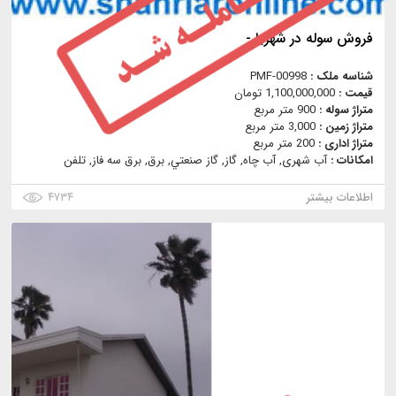
فروش سوله در شهریار-
شناسه ملک :
PMF-00998
قیمت :
1,100,000,000 تومان
متراژ سوله :
900 متر مربع
متراژ زمین :
3,000 متر مربع
متراژ اداری :
200 متر مربع
امکانات :
آب شهری, آب چاه, گاز, گاز صنعتي, برق, برق سه فاز, تلفن
اطلاعات بیشتر
۴۷۳۴