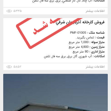
امکانات :
آب چاه, گاز, گاز صنعتي, برق, برق سه فاز, تلفن
اطلاعات بیشتر
۵۳۳۵
فروش كارخانه آذربايجان شرقي
شناسه ملک :
PMF-01005
قیمت :
تماس بگیرید.
متراژ سوله :
1,000 متر مربع
متراژ زمین :
4,800 متر مربع
متراژ اداری :
80 متر مربع
امکانات :
آب شهری, گاز, برق, برق سه فاز, تلفن
اطلاعات بیشتر
۵۸۵۲