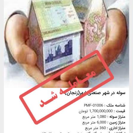
سوله در شهر صنعتی ابهر(زنجان)
شناسه ملک :
PMF-01006
قیمت :
1,700,000,000 تومان
متراژ سوله :
1,080 متر مربع
متراژ زمین :
6,000 متر مربع
متراژ اداری :
360 متر مربع