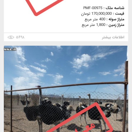
شناسه ملک :
PMF-00975
قیمت :
170,000,000 تومان
متراژ سوله :
400 متر مربع
متراژ زمین :
1,800 متر مربع
اطلاعات بیشتر
۵۴۹۸