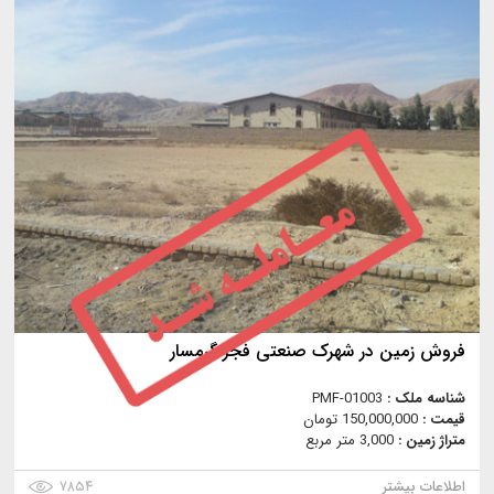
فروش زمين در شهرک صنعتی فجر گرمسار
شناسه ملک :
PMF-01003
قیمت :
150,000,000 تومان
متراژ زمین :
3,000 متر مربع
اطلاعات بیشتر
۷۸۵۴