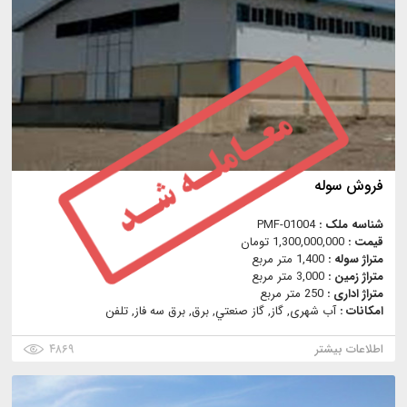
فروش سوله
شناسه ملک :
PMF-01004
قیمت :
1,300,000,000 تومان
متراژ سوله :
1,400 متر مربع
متراژ زمین :
3,000 متر مربع
متراژ اداری :
250 متر مربع
امکانات :
آب شهری, گاز, گاز صنعتي, برق, برق سه فاز, تلفن
اطلاعات بیشتر
۴۸۶۹