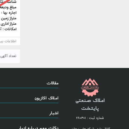
شناسه ملک
مبلغ ودیعه
اجاره بها :
متراژ زمین 
متراژ اداری 
امکانات :
آ
اطلاعات بی
تعداد آگهی : ۵
مقالات
املاک اکازیون
املاک صنعتی
پایتخت
اخبار
شماره ثبت : ۲۸۰۳۰۱
نکات مهم درباره انبار
کانال ما در شبکه های مجازی