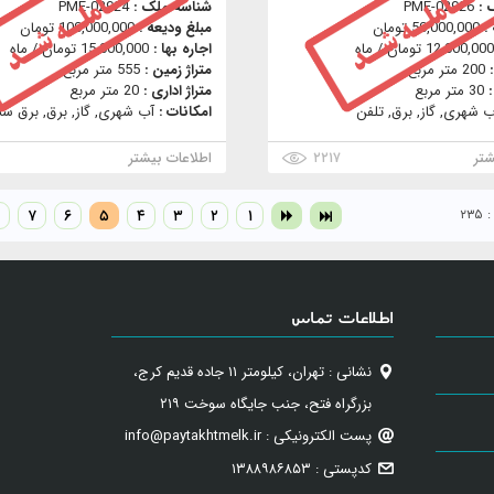
 :
PME-02926
شناسه ملک :
PME-02924
 :
50,000,000 تومان
مبلغ ودیعه :
100,000,000 تومان
12,000,000 تومان / ماه
اجاره بها :
15,000,000 تومان / ماه
:
200 متر مربع
متراژ زمین :
555 متر مربع
:
30 متر مربع
متراژ اداری :
20 متر مربع
ب شهری, گاز, برق, تلفن
امکانات :
آب شهری, گاز, برق, برق سه 
شتر
۲۲۱۷
اطلاعات بیشتر
۲۳
۱
۲
۳
۴
۵
۶
۷
اطلاعات تماس
نشانی : تهران، کیلومتر ۱۱ جاده قدیم کرج،
بزرگراه فتح، جنب جایگاه سوخت ۲۱۹
پست الکترونیکی : info@paytakhtmelk.ir
کدپستی : ۱۳۸۸۹۸۶۸۵۳