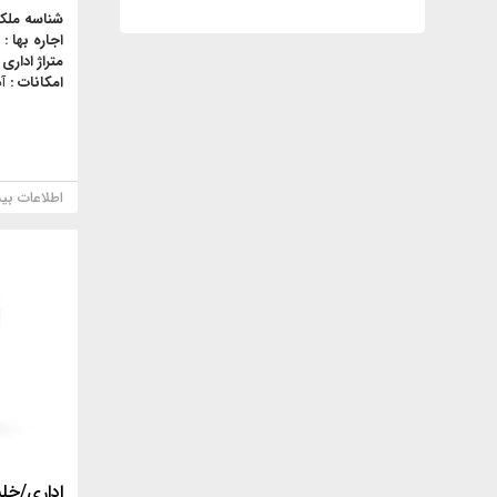
شناسه ملک
اجاره بها :
متراژ اداری 
امکانات :
آ
اطلاعات بی
اداری/خل