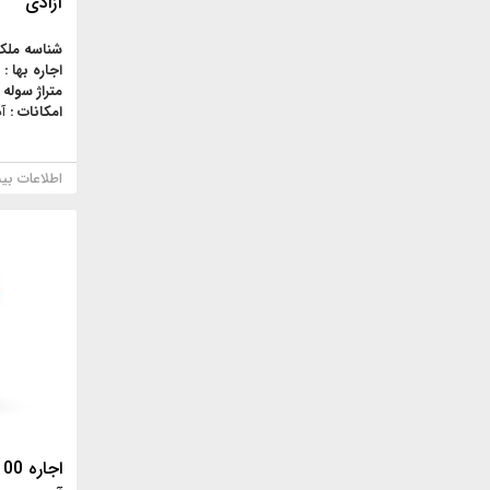
آزادی
شناسه ملک
اجاره بها :
متراژ سوله 
امکانات :
آ
اطلاعات بی