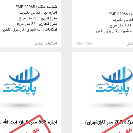
شناسه ملک :
PME-02965
اجاره بها :
تماس بگیرید.
 :
PME-02966
متراژ اداری :
30 متر مربع
تماس بگیرید.
متراژ تجاری :
25 متر مربع
:
100 متر مربع
امکانات :
آب شهری, گاز, برق, تلفن
ب شهری, گاز, برق, تلفن
شتر
۲۵۵۰
اطلاعات بیشتر
۲
ر گاراژشهران/
اجاره 555 متر/ گاراژ/ آیت الله سعیدی/