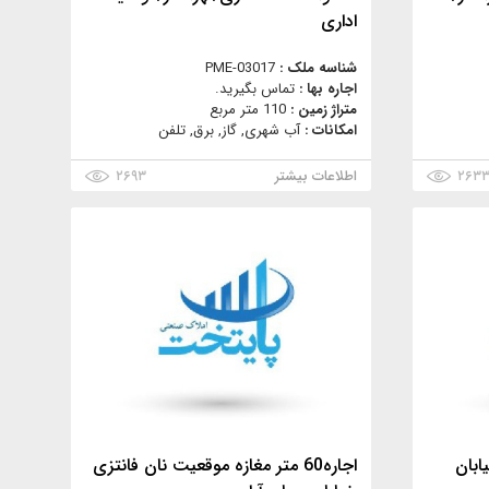
اداری
شناسه ملک :
PME-03017
اجاره بها :
تماس بگیرید.
متراژ زمین :
110 متر مربع
امکانات :
آب شهری, گاز, برق, تلفن
۲۶۳
اطلاعات بیشتر
۲۶۹۳
خیابان
اجاره60 متر مغازه موقعیت نان فانتزی