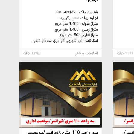
شناسه ملک :
PME-03149
اجاره بها :
تماس بگیرید.
متراژ سوله :
1,400 متر مربع
متراژ زمین :
1,400 متر مربع
متراژ اداری :
50 متر مربع
امکانات :
آب شهری, گاز, برق سه فاز, تلفن
۲۲۹۹
اطلاعات بیشتر
۲۳۹۸
سه واحد 110 متری/تهرانسر/موقعیت