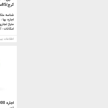
کرج/85متر/60متر/
شناسه ملک
اجاره بها :
متراژ تجاری
امکانات :
آ
اطلاعات بی