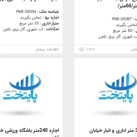
شناسه ملک :
PME-03054
اجاره بها :
تماس بگیرید.
 :
PME-03087
متراژ اداری :
35 متر مربع
تماس بگیرید.
امکانات :
آب شهری, گاز, برق, تلفن
 :
60 متر مربع
ب شهری, گاز, برق, تلفن
شتر
۲۵۸۱
اطلاعات بیشتر
۳
اجاره 300 متر اداری و انبار خیابان
اجاره 240متر باشگاه ورزشی 