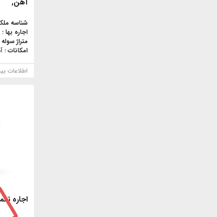
آهن,
شناسه ملک
اجاره بها :
متراژ سوله 
امکانات :
آ
اطلاعات بی
اجاره تعمیرگاه/200 مت