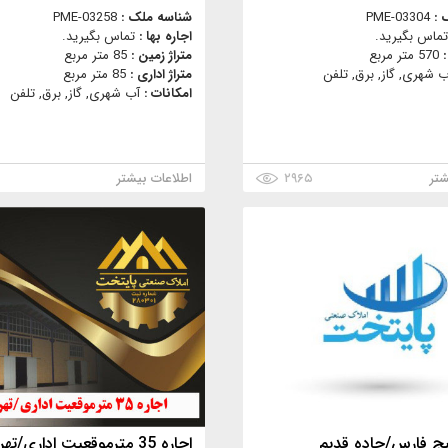
 :
PME-03304
شناسه ملک :
PME-03258
تماس بگیرید.
اجاره بها :
تماس بگیرید.
:
570 متر مربع
متراژ زمین :
85 متر مربع
ب شهری, گاز, برق, تلفن
متراژ اداری :
85 متر مربع
امکانات :
آب شهری, گاز, برق, تلفن
شتر
۲۹۶۵
اطلاعات بیشتر
یج فارس/جاده قدیم
اجاره 35 مترموقعیت اداری/تهرانسر/