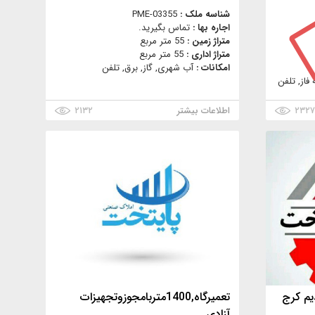
شناسه ملک :
PME-03355
اجاره بها :
تماس بگیرید.
متراژ زمین :
55 متر مربع
متراژ اداری :
55 متر مربع
امکانات :
آب شهری, گاز, برق, تلفن
فاز, تلفن
۲۳۲
اطلاعات بیشتر
۲۱۳۲
یم کرج
تعمیرگاه,1400متربامجوزوتجهیزات
آزادی