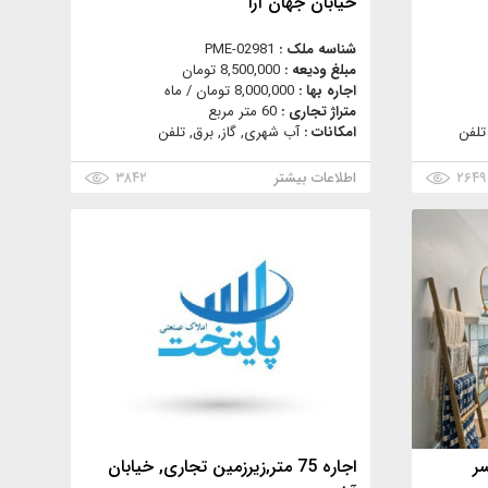
خیابان جهان آرا
شناسه ملک :
PME-02981
مبلغ ودیعه :
8,500,000 تومان
اجاره بها :
8,000,000 تومان / ماه
متراژ تجاری :
60 متر مربع
تلفن
امکانات :
آب شهری, گاز, برق, تلفن
۲۶۴۹
اطلاعات بیشتر
۳۸۴۲
سر
اجاره 75 متر,زیرزمین تجاری, خیابان