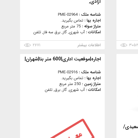
آزادی,
شناسه ملک :
PME-02964
اجاره بها :
تماس بگیرید.
متراژ سوله :
75 متر مربع
امکانات :
آب شهری, گاز, برق سه فاز, تلفن
۳۰۵
اطلاعات بیشتر
۲۶۷۱
اجاره|موقعیت اداری|600 متر بنا|شهران|
شناسه ملک :
PME-02916
اجاره بها :
تماس بگیرید.
متراژ زمین :
250 متر مربع
امکانات :
آب شهری, گاز, برق, تلفن