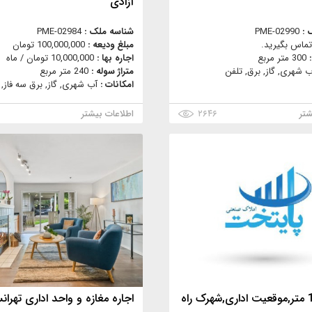
آزادی
 :
PME-02990
شناسه ملک :
PME-02984
تماس بگیرید.
مبلغ ودیعه :
100,000,000 تومان
:
300 متر مربع
اجاره بها :
10,000,000 تومان / ماه
ب شهری, گاز, برق, تلفن
متراژ سوله :
240 متر مربع
امکانات :
آب شهری, گاز, برق سه فاز, 
شتر
۲۶۴۶
اطلاعات بیشتر
اجاره 100 متر,موقعیت اداری,شهرک راه
اجاره مغازه و واحد اداری تهران