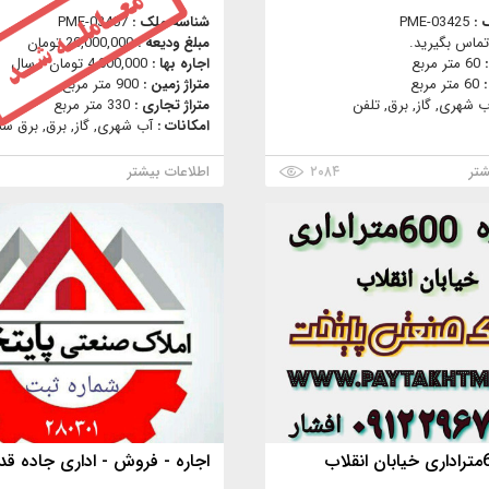
 :
PME-03425
شناسه ملک :
PME-03407
تماس بگیرید.
مبلغ ودیعه :
20,000,000 تومان
:
60 متر مربع
اجاره بها :
4,000,000 تومان / سال
:
60 متر مربع
متراژ زمین :
900 متر مربع
ب شهری, گاز, برق, تلفن
متراژ تجاری :
330 متر مربع
امکانات :
آب شهری, گاز, برق, برق سه 
شتر
۲۰۸۴
اطلاعات بیشتر
۷
اجاره - فروش - اداری جاده قد