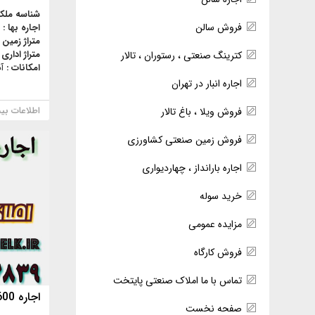
شناسه ملک
فروش سالن
اجاره بها :
متراژ زمین 
متراژ اداری 
کترینگ صنعتی ، رستوران ، تالار
امکانات :
آ
اجاره انبار در تهران
اطلاعات بی
فروش ویلا ، باغ تالار
فروش زمین صنعتی کشاورزی
اجاره بارانداز ، چهاردیواری
خرید سوله
مزایده عمومی
فروش کارگاه
تماس با ما املاک صنعتی پایتخت
اجاره 600متراداری خیابان انقلاب
صفحه نخست