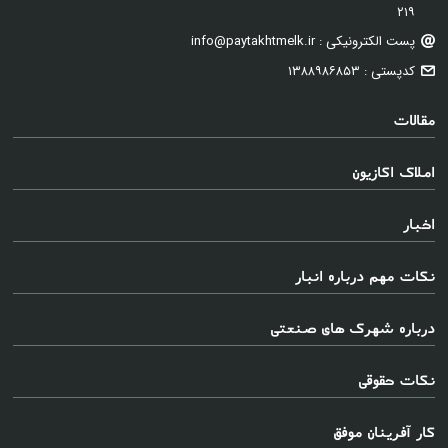
۲۱۹
پست الکترونیکی : info@paytakhtmelk.ir
کدپستی : ۱۳۸۸۹۸۶۸۵۳
مقالات
املاک اکازیون
اخبار
نکات مهم درباره انبار
درباره شهرک های صنعتی
نکات حقوقی
کار آفرینان موفق