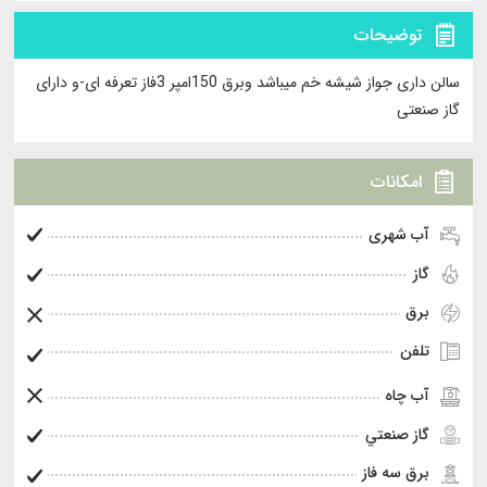
توضیحات
سالن داری جواز شیشه خم میباشد وبرق 150امپر 3فاز تعرفه ای-و دارای
گاز صنعتی
امکانات
آب شهری
گاز
برق
تلفن
آب چاه
گاز صنعتي
برق سه فاز