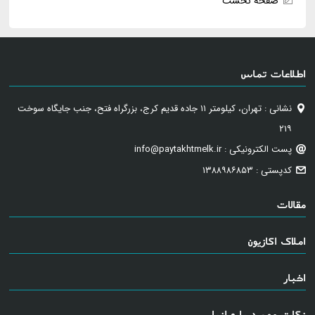
صفحه نخست
اطلاعات تماس
نشانی : تهران، کیلومتر ۱۱ جاده قدیم کرج، بزرگراه فتح، جنب جایگاه سوخت
۲۱۹
پست الکترونیکی : info@paytakhtmelk.ir
کدپستی : ۱۳۸۸۹۸۶۸۵۳
مقالات
املاک اکازیون
اخبار
نکات مهم درباره انبار