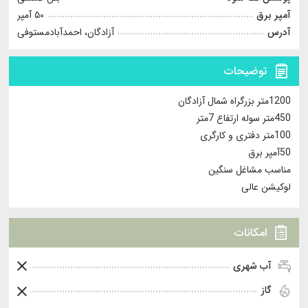
آمپر برق
۵۰ آمپر
آدرس
آزادگان، احمدآبادمستوفی
توضیحات
1200متر بزرگراه شمال آزادگان
450متر سوله ارتفاع 7متر
100متر دفتری و کارگری
50آمپر برق
مناسب مشاغل سنگین
لوکیشن عالی
امکانات
آب شهری
گاز