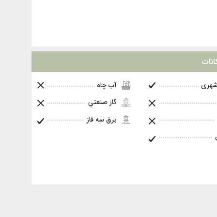
انات
شهری
آب چاه
گاز صنعتي
برق سه فاز