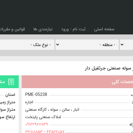
صفحه اصلی
ثبت نام - ورود
نیازمندی ها
قوانین و مقررات
صات کلی
مشخ
ک
PME-05238
استان
اجاره
متراژ زمی
انبار ، سالن ، سوله ، کارگاه صنعتی
متراژ سول
املاک صنعتی پایتخت
ارتفاع سو
ه
۰۹۱۲۲۹۶۷۸۳۹
۶۶۱۸۸۸۵۳
-
۴۴۵۲۲۰۵۷