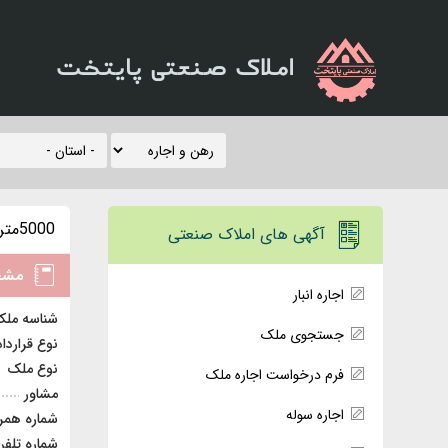
املاک صنعتی پایتخت
5000متر سوله صنعتی جرثقیل دار
آگهی های املاک صنعتی
مشخ
اجاره انبار
شناسه مل
جستجوی ملک
نوع قرارداد
نوع ملک
فرم درخواست اجاره ملک
مشاور
اجاره سوله
شماره همرا
شماره تلفن