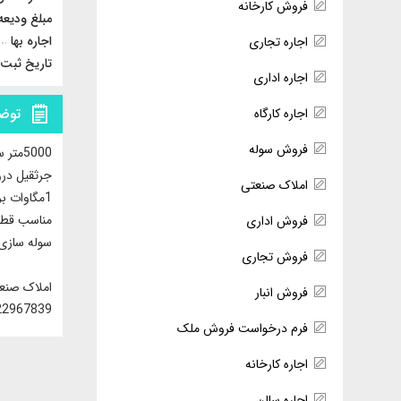
فروش کارخانه
مبلغ ودیعه
اجاره بها
اجاره تجاری
تاریخ ثبت
اجاره اداری
توض
اجاره کارگاه
فروش سوله
5000متر سوله صنعتی جرثقیل دار
جرثقیل دروازه ای
املاک صنعتی
1مگاوات برق
مناسب قطع
فروش اداری
سوله سازی
فروش تجاری
املاک صنع
فروش انبار
22967839
فرم درخواست فروش ملک
اجاره کارخانه
اجاره سالن