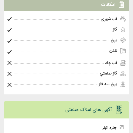
امکانات
آب شهری
گاز
برق
تلفن
آب چاه
گاز صنعتي
برق سه فاز
آگهی های املاک صنعتی
اجاره انبار