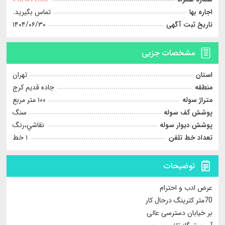
اجاره بها
تماس بگیرید.
تاریخ ثبت آگهی
۱۴۰۴/۰۶/۳۰
مشخصات جزیی
استان
تهران
منطقه
جاده قدیم کرج
متراژ سوله
۱۰۰ متر مربع
پوشش کف سوله
سنگ
پوشش دیوار سوله
نقاشي،رنگ
تعداد خط تلفن
۱ خط
توضیحات
عرض ادب و احترام
70متر کترینگ درحال کار
بر خیابان دسترسی عالی