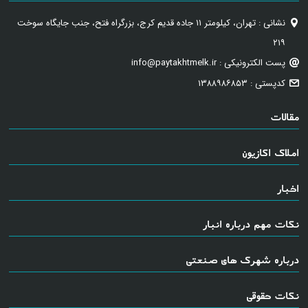
نشانی : تهران، کیلومتر ۱۱ جاده قدیم کرج، بزرگراه فتح، جنب جایگاه سوخت
۲۱۹
پست الکترونیکی : info@paytakhtmelk.ir
کدپستی : ۱۳۸۸۹۸۶۸۵۳
مقالات
املاک اکازیون
اخبار
نکات مهم درباره انبار
درباره شهرک های صنعتی
نکات حقوقی