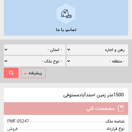
تماس با ما
پیشرفته
1500متر زمین احمدآبادمستوفی
مشخصات کلی
شناسه ملک
PMF-05247
نوع قرارداد
فروش