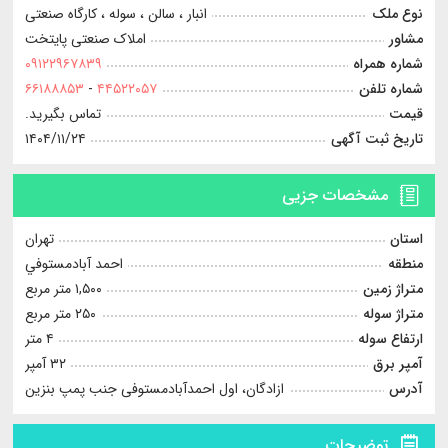
نوع ملک
انبار ، سالن ، سوله ، کارگاه صنعتی
مشاور
املاک صنعتی پایتخت
شماره همراه
۰۹۱۲۲۹۶۷۸۳۹
شماره تلفن
۴۴۵۲۲۰۵۷
-
۶۶۱۸۸۸۵۳
قیمت
تماس بگیرید.
تاریخ ثبت آگهی
۱۴۰۴/۱۱/۲۴
مشخصات جزیی
استان
تهران
منطقه
احمد آبادمستوفي
متراژ زمین
۱,۵۰۰ متر مربع
متراژ سوله
۲۵۰ متر مربع
ارتفاع سوله
۴ متر
آمپر برق
۳۲ آمپر
آدرس
ازادگان، اول احمدآبادمستوفی جنب پمپ بنزین
توضیحات