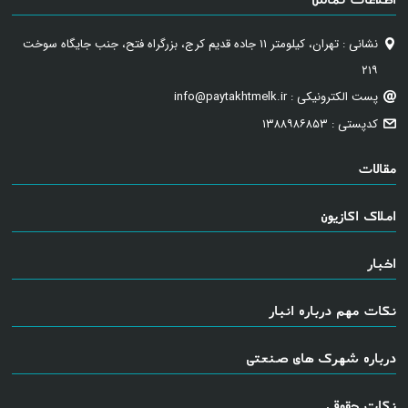
نشانی : تهران، کیلومتر ۱۱ جاده قدیم کرج، بزرگراه فتح، جنب جایگاه سوخت
۲۱۹
پست الکترونیکی : info@paytakhtmelk.ir
کدپستی : ۱۳۸۸۹۸۶۸۵۳
مقالات
املاک اکازیون
اخبار
نکات مهم درباره انبار
درباره شهرک های صنعتی
نکات حقوقی